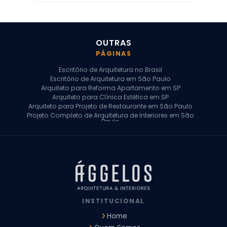
OUTRAS
PÁGINAS
Escritório de Arquitetura no Brasil
Escritório de Arquitetura em São Paulo
Arquiteto para Reforma Apartamento em SP
Arquiteto para Clínica Estética em SP
Arquiteto para Projeto de Restaurante em São Paulo
Projeto Completo de Arquitetura de Interiores em São
Paulo
Arquiteto para Projeto Residencial em SP
Arquiteto Casa de Alto Padrão em SP
Arquitetura Residencial em São Paulo
Arquiteto para Projeto Comercial em São Paulo
Arquiteto Comercial
Arquiteto para Reforma de Apartamento
Arquiteto para Reforma Residencial
Arquiteto Residencial
INSTITUCIONAL
Arquitetura para Reforma de Casas
Design de Interiores Apartamentos
Home
Design de Interiores Casa