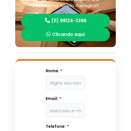
Institucional na Vila Itapegica?
(11) 98124-3396
Clicando aqui
Nome:
*
Email:
*
Telefone:
*