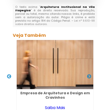
O texto acima "
Arquitetura Institucional na Vila
Itapegica
" é de direito reservado. Sua reprodução,
parcial ou total, mesmo citando nossos links, é proibida
sem a autorização do autor. Plágio é crime e está
previsto no artigo 184 do Código Penal. –
Lei n° 9.610-98
sobre direitos autorais
.
Veja Também
 de
Empresa de Arquitetura e Design em
P
ia
Cravinhos
Saiba Mais