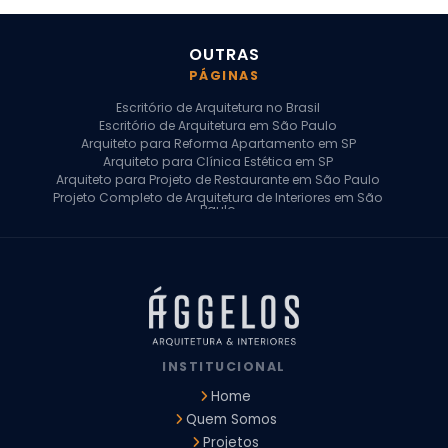
OUTRAS
PÁGINAS
Escritório de Arquitetura no Brasil
Escritório de Arquitetura em São Paulo
Arquiteto para Reforma Apartamento em SP
Arquiteto para Clínica Estética em SP
Arquiteto para Projeto de Restaurante em São Paulo
Projeto Completo de Arquitetura de Interiores em São
Paulo
Arquiteto para Projeto Residencial em SP
Arquiteto Casa de Alto Padrão em SP
Arquitetura Residencial em São Paulo
Arquiteto para Projeto Comercial em São Paulo
Arquiteto Comercial
Arquiteto para Reforma de Apartamento
Arquiteto para Reforma Residencial
Arquiteto Residencial
INSTITUCIONAL
Arquitetura para Reforma de Casas
Design de Interiores Apartamentos
Home
Design de Interiores Casa
Quem Somos
Design de Interiores Residencial
Projetos
Empresa de Arquitetura e Design