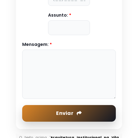
Assunto:
*
Mensagem:
*
Enviar
O texto acima "
Arquitetura Institucional na Vila