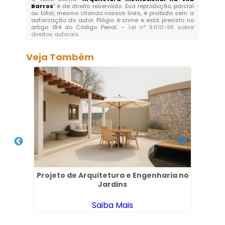
Barros
" é de direito reservado. Sua reprodução, parcial
ou total, mesmo citando nossos links, é proibida sem a
autorização do autor. Plágio é crime e está previsto no
artigo 184 do Código Penal. –
Lei n° 9.610-98 sobre
direitos autorais
.
Veja Também
 no
Projeto de Arquitetura e Engenharia no
Arq
Jardins
Saiba Mais