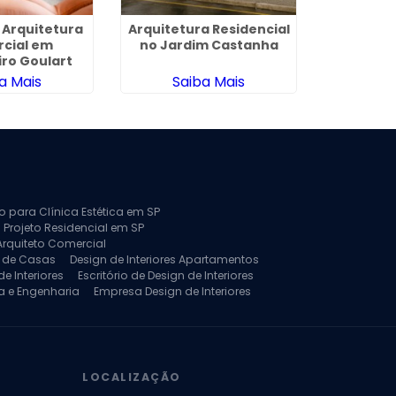
 Arquitetura
Arquitetura Residencial
Arquitet
cial em
no Jardim Castanha
Residenc
ro Goulart
Ta
a Mais
Saiba Mais
Sa
to para Clínica Estética em SP
 Projeto Residencial em SP
Arquiteto Comercial
a de Casas
Design de Interiores Apartamentos
e Interiores
Escritório de Design de Interiores
a e Engenharia
Empresa Design de Interiores
jeto de Arquitetura de Casa
rquitetura Residencial
Projeto de Interiores
LOCALIZAÇÃO