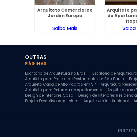
Arquitetura
Arquiteto Comercial no
Arquiteto p
no Conjunto
Jardim Europa
de Apartame
 Haroldo
Itap
o
ais
Saiba Mais
Saiba
OUTRAS
PÁGINAS
Escritório de Arquitetura no Brasil
Escritório de Arquitetu
Arquiteto para Projeto de Restaurante em São Paulo
Proj
Arquiteto Casa de Alto Padrão em SP
Arquitetura Reside
Arquiteto para Reforma de Apartamento
Arquiteto para
Design de Interiores Casa
Design de Interiores Residencia
Projeto Executivo Arquitetura
Arquitetura Institucional
A
Escritorio de Arquitetura
Escritorio de Arquitetura de Interi
Projeto de Arquitetura de Interiores
Projeto de Arquitetura
Projeto de Interiores Comercial
Projeto de Interiores Com
INSTIT