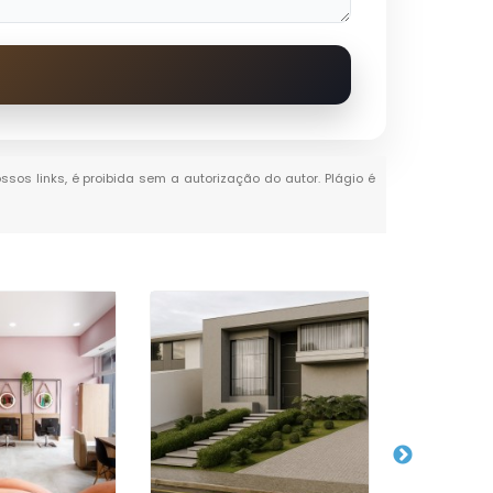
ssos links, é proibida sem a autorização do autor. Plágio é