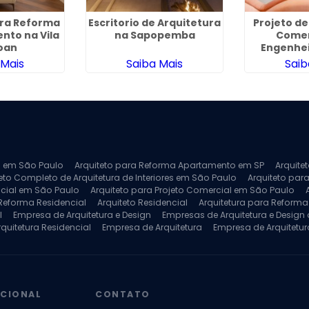
ara Reforma
Escritorio de Arquitetura
Projeto de
nto na Vila
na Sapopemba
Comer
oan
Engenhei
 Mais
Saiba Mais
Saib
ra em São Paulo
Arquiteto para Reforma Apartamento em SP
Arquite
eto Completo de Arquitetura de Interiores em São Paulo
Arquiteto para
ncial em São Paulo
Arquiteto para Projeto Comercial em São Paulo
 Reforma Residencial
Arquiteto Residencial
Arquitetura para Reform
l
Empresa de Arquitetura e Design
Empresas de Arquitetura e Design d
rquitetura Residencial
Empresa de Arquitetura
Empresa de Arquitetur
ores
Projeto de Arquitetura 3D
Projeto de Arquitetura Comercial
Pro
 e Engenharia
Projeto de Arquitetura para Apartamentos
Projeto de A
pleto
Projeto de Interiores Residencial
UCIONAL
CONTATO