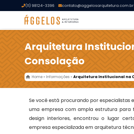
(11) 98124-3396
contato@aggelosarquitetura.com.br
Arquitetura Institucio
Consolação
Home
»
Informações
»
Arquitetura Institucional na
Se você está procurando por especialistas
uma empresa com ampla estrutura para t
design interiores, encontrou o lugar cer
empresa especializada em arquitetura técni