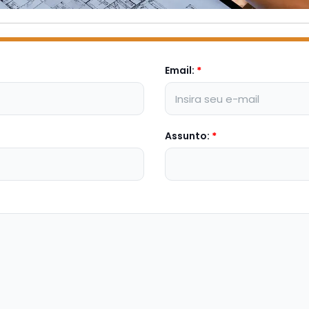
Email:
*
Assunto:
*