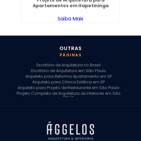
es em
Projeto de Arquitetura para
P
Apartamentos em Itapetininga
Saiba Mais
OUTRAS
PÁGINAS
Escritório de Arquitetura no Brasil
Escritório de Arquitetura em São Paulo
Arquiteto para Reforma Apartamento em SP
Arquiteto para Clínica Estética em SP
Arquiteto para Projeto de Restaurante em São Paulo
Projeto Completo de Arquitetura de Interiores em São
Paulo
Arquiteto para Projeto Residencial em SP
Arquiteto Casa de Alto Padrão em SP
Arquitetura Residencial em São Paulo
Arquiteto para Projeto Comercial em São Paulo
Arquiteto Comercial
Arquiteto para Reforma de Apartamento
Arquiteto para Reforma Residencial