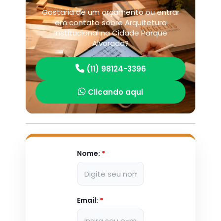
Gostaria de um orçamento ou entrar
em contato sobre Arquitetura
Institucional na Cidade Parque
Alvorada?
(11) 98124-3396
Clicando aqui
Nome:
*
Email:
*