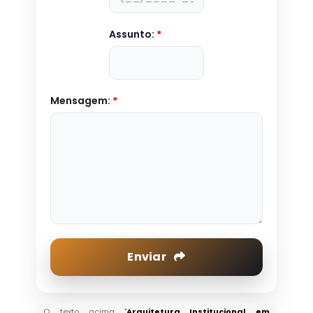
Assunto:
*
Mensagem:
*
Enviar
O texto acima "
Arquitetura Institucional em