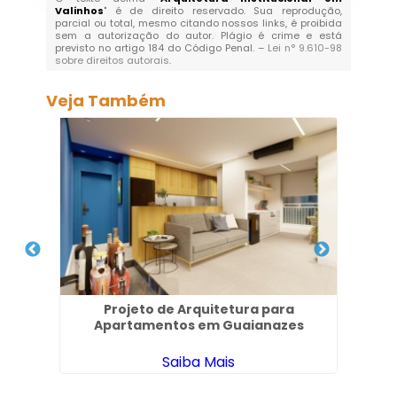
Valinhos
" é de direito reservado. Sua reprodução,
parcial ou total, mesmo citando nossos links, é proibida
sem a autorização do autor. Plágio é crime e está
previsto no artigo 184 do Código Penal. –
Lei n° 9.610-98
sobre direitos autorais
.
Veja Também
ade
Projeto de Arquitetura para
Esc
Apartamentos em Guaianazes
Saiba Mais