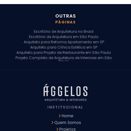
OUTRAS
PÁGINAS
Escritório de Arquitetura no Brasil
Escritório de Arquitetura em São Paulo
Arquiteto para Reforma Apartamento em SP
Arquiteto para Clínica Estética em SP
Arquiteto para Projeto de Restaurante em São Paulo
Projeto Completo de Arquitetura de Interiores em São
Paulo
Arquiteto para Projeto Residencial em SP
Arquiteto Casa de Alto Padrão em SP
Arquitetura Residencial em São Paulo
Arquiteto para Projeto Comercial em São Paulo
Arquiteto Comercial
Arquiteto para Reforma de Apartamento
Arquiteto para Reforma Residencial
Arquiteto Residencial
INSTITUCIONAL
Arquitetura para Reforma de Casas
Design de Interiores Apartamentos
Home
Design de Interiores Casa
Quem Somos
Design de Interiores Residencial
Projetos
Empresa de Arquitetura e Design