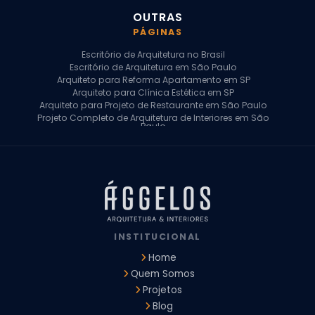
OUTRAS
PÁGINAS
Escritório de Arquitetura no Brasil
Escritório de Arquitetura em São Paulo
Arquiteto para Reforma Apartamento em SP
Arquiteto para Clínica Estética em SP
Arquiteto para Projeto de Restaurante em São Paulo
Projeto Completo de Arquitetura de Interiores em São
Paulo
Arquiteto para Projeto Residencial em SP
Arquiteto Casa de Alto Padrão em SP
Arquitetura Residencial em São Paulo
Arquiteto para Projeto Comercial em São Paulo
Arquiteto Comercial
Arquiteto para Reforma de Apartamento
Arquiteto para Reforma Residencial
Arquiteto Residencial
INSTITUCIONAL
Arquitetura para Reforma de Casas
Design de Interiores Apartamentos
Home
Design de Interiores Casa
Quem Somos
Design de Interiores Residencial
Projetos
Empresa de Arquitetura e Design
Empresas de Arquitetura e Design de Interiores
Blog