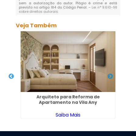
sem a autorização do autor. Plágio é crime e está
previsto no artigo 184 do Código Penal. –
Lei n° 9.610-98
sobre direitos autorais
.
Veja Também
es na
Arquiteto para Reforma de
Emp
Apartamento na Vila Any
Saiba Mais