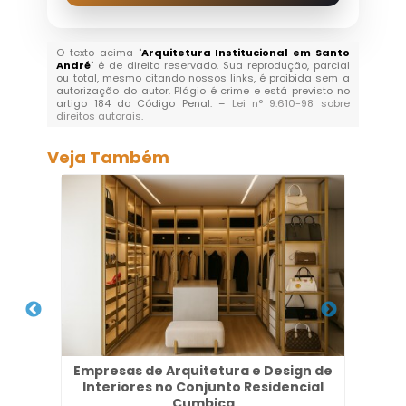
O texto acima "
Arquitetura Institucional em Santo
André
" é de direito reservado. Sua reprodução, parcial
ou total, mesmo citando nossos links, é proibida sem a
autorização do autor. Plágio é crime e está previsto no
artigo 184 do Código Penal. –
Lei n° 9.610-98 sobre
direitos autorais
.
Veja Também
os
Empresas de Arquitetura e Design de
Pr
Interiores no Conjunto Residencial
Cumbica