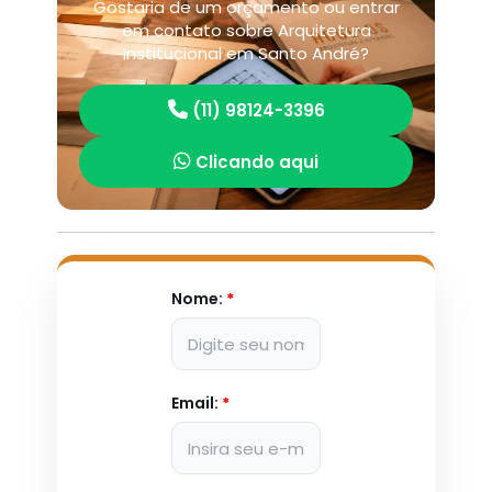
Gostaria de um orçamento ou entrar
em contato sobre Arquitetura
Institucional em Santo André?
(11) 98124-3396
Clicando aqui
Nome:
*
Email:
*