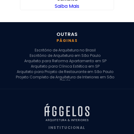
Saiba Mais
OUTRAS
PÁGINAS
Escritório de Arquitetura no Brasil
Escritório de Arquitetura em São Paulo
Arquiteto para Reforma Apartamento em SP
Arquiteto para Clínica Estética em SP
Arquiteto para Projeto de Restaurante em São Paulo
Projeto Completo de Arquitetura de Interiores em São
Paulo
Arquiteto para Projeto Residencial em SP
Arquiteto Casa de Alto Padrão em SP
Arquitetura Residencial em São Paulo
Arquiteto para Projeto Comercial em São Paulo
Arquiteto Comercial
Arquiteto para Reforma de Apartamento
Arquiteto para Reforma Residencial
Arquiteto Residencial
INSTITUCIONAL
Arquitetura para Reforma de Casas