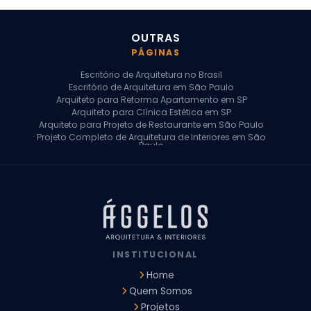
OUTRAS
PÁGINAS
Escritório de Arquitetura no Brasil
Escritório de Arquitetura em São Paulo
Arquiteto para Reforma Apartamento em SP
Arquiteto para Clínica Estética em SP
Arquiteto para Projeto de Restaurante em São Paulo
Projeto Completo de Arquitetura de Interiores em São
Paulo
Arquiteto para Projeto Residencial em SP
Arquiteto Casa de Alto Padrão em SP
Arquitetura Residencial em São Paulo
Arquiteto para Projeto Comercial em São Paulo
Arquiteto Comercial
Arquiteto para Reforma de Apartamento
Arquiteto para Reforma Residencial
Arquiteto Residencial
INSTITUCIONAL
Arquitetura para Reforma de Casas
Design de Interiores Apartamentos
Home
Design de Interiores Casa
Quem Somos
Design de Interiores Residencial
Projetos
Empresa de Arquitetura e Design