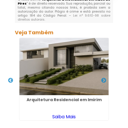
Pires
" é de direito reservado. Sua reprodução, parcial ou
total, mesmo citando nossos links, é proibida sem a
autorização do autor. Plágio é crime e está previsto no
artigo 184 do Código Penal. –
Lei n° 9.610-98 sobre
direitos autorais
.
Veja Também
em
Arquitetura Residencial em Imirim
Pro
Saiba Mais