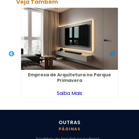
Veja Também
aria
Empresa de Arquitetura no Parque
Pro
Primavera
Saiba Mais
OUTRAS
PÁGINAS
Escritório de Arquitetura no Brasil