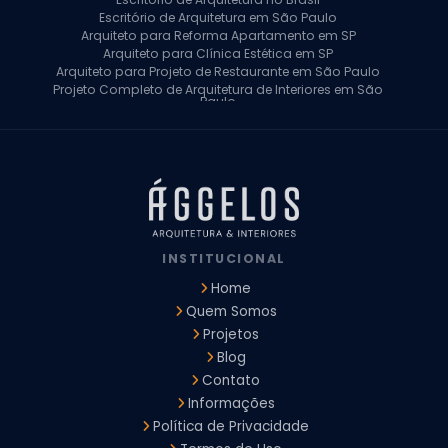
Escritório de Arquitetura em São Paulo
Arquiteto para Reforma Apartamento em SP
Arquiteto para Clínica Estética em SP
Arquiteto para Projeto de Restaurante em São Paulo
Projeto Completo de Arquitetura de Interiores em São
Paulo
Arquiteto para Projeto Residencial em SP
Arquiteto Casa de Alto Padrão em SP
Arquitetura Residencial em São Paulo
Arquiteto para Projeto Comercial em São Paulo
Arquiteto Comercial
Arquiteto para Reforma de Apartamento
Arquiteto para Reforma Residencial
Arquiteto Residencial
INSTITUCIONAL
Arquitetura para Reforma de Casas
Design de Interiores Apartamentos
Home
Design de Interiores Casa
Quem Somos
Design de Interiores Residencial
Projetos
Empresa de Arquitetura e Design
Empresas de Arquitetura e Design de Interiores
Blog
Escritório de Design de Interiores
Contato
Projeto Executivo Arquitetura
Arquitetura Institucional
Informações
Arquitetura Residencial
Empresa de Arquitetura
Política de Privacidade
Empresa de Arquitetura e Engenharia
Empresa Design de Interiores
Escritorio de Arquitetura