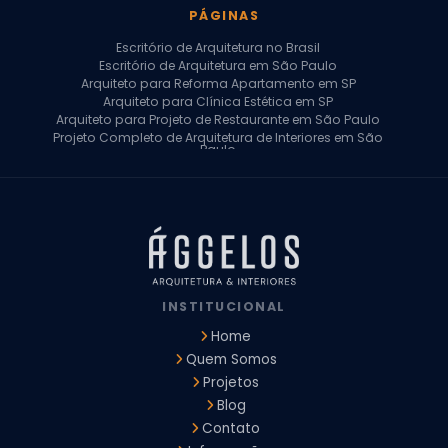
PÁGINAS
Escritório de Arquitetura no Brasil
Escritório de Arquitetura em São Paulo
Arquiteto para Reforma Apartamento em SP
Arquiteto para Clínica Estética em SP
Arquiteto para Projeto de Restaurante em São Paulo
Projeto Completo de Arquitetura de Interiores em São
Paulo
Arquiteto para Projeto Residencial em SP
Arquiteto Casa de Alto Padrão em SP
Arquitetura Residencial em São Paulo
Arquiteto para Projeto Comercial em São Paulo
Arquiteto Comercial
Arquiteto para Reforma de Apartamento
Arquiteto para Reforma Residencial
Arquiteto Residencial
INSTITUCIONAL
Arquitetura para Reforma de Casas
Design de Interiores Apartamentos
Home
Design de Interiores Casa
Quem Somos
Design de Interiores Residencial
Projetos
Empresa de Arquitetura e Design
Empresas de Arquitetura e Design de Interiores
Blog
Escritório de Design de Interiores
Contato
Projeto Executivo Arquitetura
Arquitetura Institucional