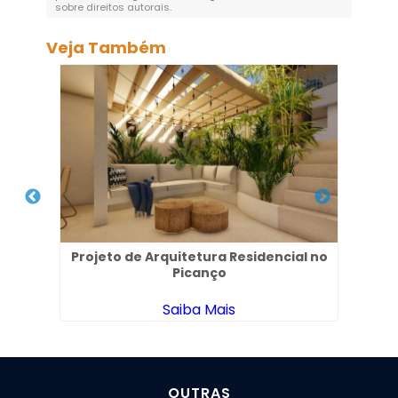
sobre direitos autorais
.
Veja Também
 no
Projeto de Arquitetura Residencial no
Em
Picanço
Saiba Mais
OUTRAS