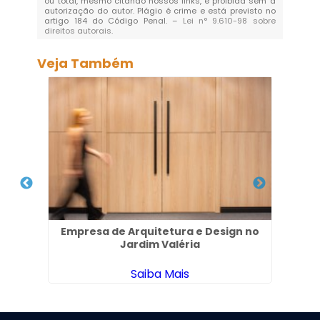
ou total, mesmo citando nossos links, é proibida sem a
autorização do autor. Plágio é crime e está previsto no
artigo 184 do Código Penal. –
Lei n° 9.610-98 sobre
direitos autorais
.
Veja Também
no
Empresa de Arquitetura e Design no
Proj
Jardim Valéria
Saiba Mais