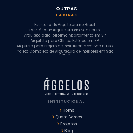
OUTRAS
PÁGINAS
Escritório de Arquitetura no Brasil
Escritório de Arquitetura em São Paulo
Arquiteto para Reforma Apartamento em SP
Arquiteto para Clínica Estética em SP
Arquiteto para Projeto de Restaurante em São Paulo
Projeto Completo de Arquitetura de Interiores em São
Paulo
Arquiteto para Projeto Residencial em SP
Arquiteto Casa de Alto Padrão em SP
Arquitetura Residencial em São Paulo
Arquiteto para Projeto Comercial em São Paulo
Arquiteto Comercial
Arquiteto para Reforma de Apartamento
Arquiteto para Reforma Residencial
Arquiteto Residencial
INSTITUCIONAL
Arquitetura para Reforma de Casas
Design de Interiores Apartamentos
Home
Design de Interiores Casa
Quem Somos
Design de Interiores Residencial
Projetos
Empresa de Arquitetura e Design
Empresas de Arquitetura e Design de Interiores
Blog