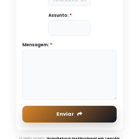
Assunto:
*
Mensagem:
*
Enviar
O texto acima "
Arquitetura Institucional em Lençóis