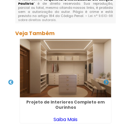
Paulista
" é de direito reservado. Sua reprodução,
parcial ou total, mesmo citando nossos links, é proibida
sem a autorização do autor. Plágio é crime e está
previsto no artigo 184 do Código Penal. –
Lei n° 9.610-98
sobre direitos autorais
.
Veja Também
z do
Projeto de Interiores Completo em
A
Ourinhos
Saiba Mais