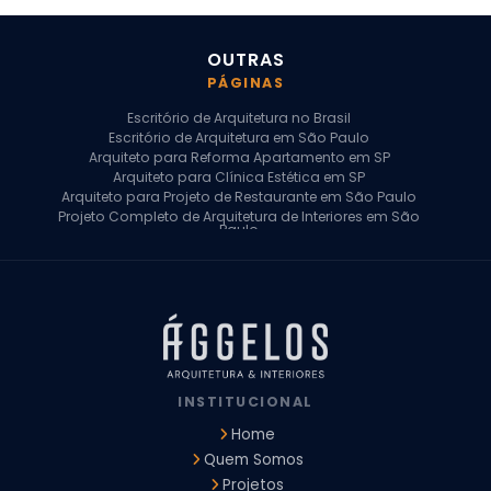
OUTRAS
PÁGINAS
Escritório de Arquitetura no Brasil
Escritório de Arquitetura em São Paulo
Arquiteto para Reforma Apartamento em SP
Arquiteto para Clínica Estética em SP
Arquiteto para Projeto de Restaurante em São Paulo
Projeto Completo de Arquitetura de Interiores em São
Paulo
Arquiteto para Projeto Residencial em SP
Arquiteto Casa de Alto Padrão em SP
Arquitetura Residencial em São Paulo
Arquiteto para Projeto Comercial em São Paulo
Arquiteto Comercial
Arquiteto para Reforma de Apartamento
Arquiteto para Reforma Residencial
Arquiteto Residencial
INSTITUCIONAL
Arquitetura para Reforma de Casas
Design de Interiores Apartamentos
Home
Design de Interiores Casa
Quem Somos
Design de Interiores Residencial
Projetos
Empresa de Arquitetura e Design