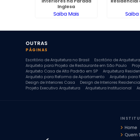
m Marilia
Interiores na Parada
Residencial
Inglesa
ais
Saiba Mais
Saiba
OUTRAS
PÁGINAS
Escritório de Arquitetura no Brasil
Escritório de Arquitetu
Arquiteto para Projeto de Restaurante em São Paulo
Proj
Arquiteto Casa de Alto Padrão em SP
Arquitetura Reside
Arquiteto para Reforma de Apartamento
Arquiteto para
Design de Interiores Casa
Design de Interiores Residencia
Projeto Executivo Arquitetura
Arquitetura Institucional
A
Escritorio de Arquitetura
Escritorio de Arquitetura de Interi
Projeto de Arquitetura de Interiores
Projeto de Arquitetura
Projeto de Interiores Comercial
Projeto de Interiores Com
INSTIT
Home
Quem 