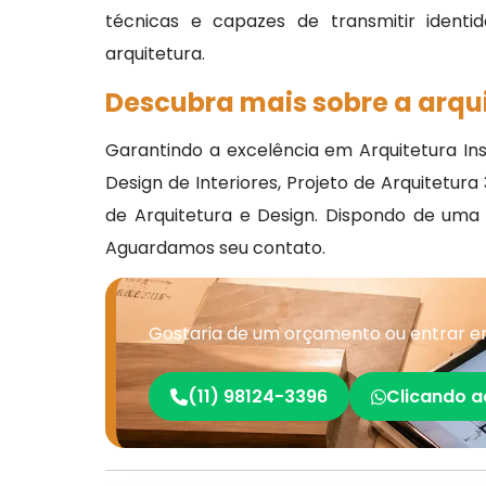
técnicas e capazes de transmitir identid
arquitetura.
Descubra mais sobre a arqui
Garantindo a excelência em Arquitetura Inst
Design de Interiores, Projeto de Arquitetu
de Arquitetura e Design. Dispondo de uma 
Aguardamos seu contato.
Gostaria de um orçamento ou entrar em
(11) 98124-3396
Clicando a