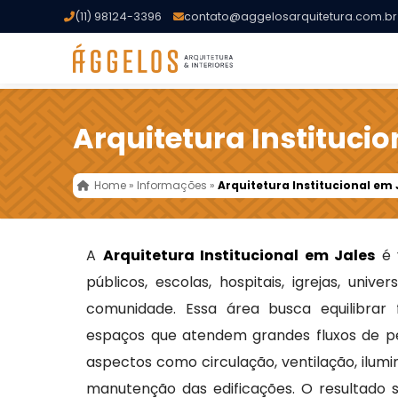
(11) 98124-3396
contato@aggelosarquitetura.com.br
Arquitetura Institucio
Home
»
Informações
»
Arquitetura Institucional em 
A
Arquitetura Institucional em Jales
é 
públicos, escolas, hospitais, igrejas, univ
comunidade. Essa área busca equilibrar fu
espaços que atendem grandes fluxos de pe
aspectos como circulação, ventilação, ilumi
manutenção das edificações. O resultado