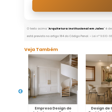
O texto acima "
Arquitetura Institucional em Jales
" é d
está previsto no artigo 184 do Código Penal. –
Lei n° 9.610-9
Veja Também
uitetura de
Empresa Design de
Design de 