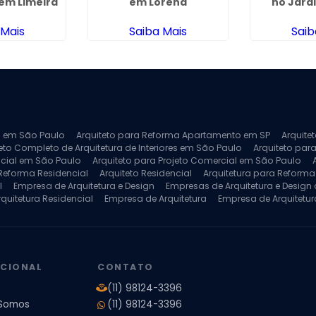
 em Limeira
em Lorena
no Jard
 Mais
Saiba Mais
Saib
ra em São Paulo
Arquiteto para Reforma Apartamento em SP
Arquite
eto Completo de Arquitetura de Interiores em São Paulo
Arquiteto para
ncial em São Paulo
Arquiteto para Projeto Comercial em São Paulo
 Reforma Residencial
Arquiteto Residencial
Arquitetura para Reform
l
Empresa de Arquitetura e Design
Empresas de Arquitetura e Design d
rquitetura Residencial
Empresa de Arquitetura
Empresa de Arquitetur
ores
Projeto de Arquitetura 3D
Projeto de Arquitetura Comercial
Pro
 e Engenharia
Projeto de Arquitetura para Apartamentos
Projeto de A
pleto
Projeto de Interiores Residencial
UCIONAL
CONTATO
(11) 98124-3396
Somos
(11) 98124-3396