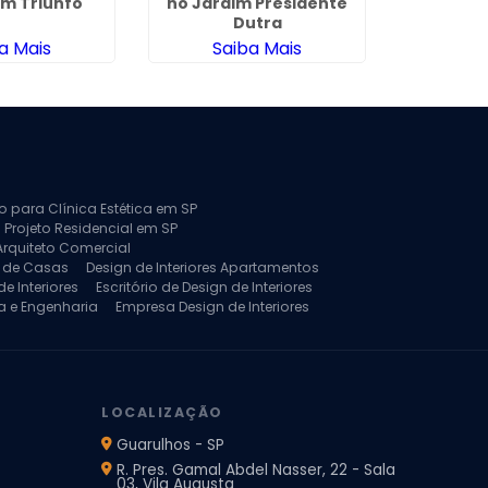
im Triunfo
no Jardim Presidente
Residenc
Dutra
Nov
a Mais
Saiba Mais
Sa
to para Clínica Estética em SP
 Projeto Residencial em SP
Arquiteto Comercial
a de Casas
Design de Interiores Apartamentos
e Interiores
Escritório de Design de Interiores
a e Engenharia
Empresa Design de Interiores
jeto de Arquitetura de Casa
rquitetura Residencial
Projeto de Interiores
LOCALIZAÇÃO
Guarulhos - SP
R. Pres. Gamal Abdel Nasser, 22 - Sala
03, Vila Augusta