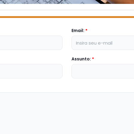
Email:
*
Assunto:
*