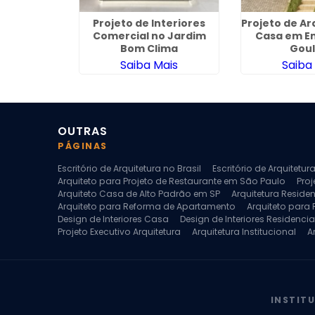
quitetura
Projeto de Interiores
Projeto de Ar
no Jardim
Comercial no Jardim
Casa em E
pa
Bom Clima
Goul
ais
Saiba Mais
Saiba
OUTRAS
PÁGINAS
Escritório de Arquitetura no Brasil
Escritório de Arquitetu
Arquiteto para Projeto de Restaurante em São Paulo
Proj
Arquiteto Casa de Alto Padrão em SP
Arquitetura Reside
Arquiteto para Reforma de Apartamento
Arquiteto para
Design de Interiores Casa
Design de Interiores Residencia
Projeto Executivo Arquitetura
Arquitetura Institucional
A
Escritorio de Arquitetura
Escritorio de Arquitetura de Interi
Projeto de Arquitetura de Interiores
Projeto de Arquitetura
Projeto de Interiores Comercial
Projeto de Interiores Com
INSTIT