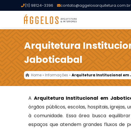
(11) 98124-3396
contato@aggelosarquitetura.com.br
Arquitetura Instituci
Jaboticabal
Home
»
Informações
»
Arquitetura Institucional em
A
Arquitetura Institucional em Jabotic
órgãos públicos, escolas, hospitais, igrejas,
à comunidade. Essa área busca equilibrar f
espaços que atendem grandes fluxos de pe