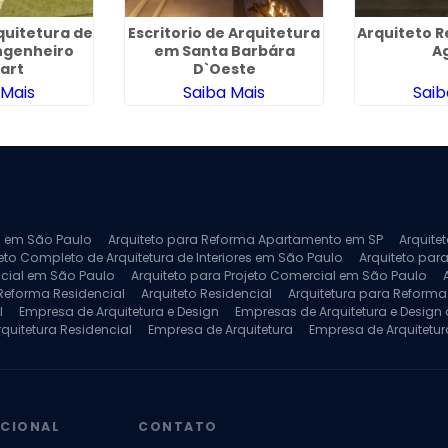
quitetura de
Escritorio de Arquitetura
Arquiteto R
ngenheiro
em Santa Barbára
A
art
D`Oeste
 Mais
Saiba Mais
Saib
ra em São Paulo
Arquiteto para Reforma Apartamento em SP
Arquite
eto Completo de Arquitetura de Interiores em São Paulo
Arquiteto para
ncial em São Paulo
Arquiteto para Projeto Comercial em São Paulo
 Reforma Residencial
Arquiteto Residencial
Arquitetura para Reform
l
Empresa de Arquitetura e Design
Empresas de Arquitetura e Design d
rquitetura Residencial
Empresa de Arquitetura
Empresa de Arquitetur
ores
Projeto de Arquitetura 3D
Projeto de Arquitetura Comercial
Pro
 e Engenharia
Projeto de Arquitetura para Apartamentos
Projeto de A
pleto
Projeto de Interiores Residencial
UCIONAL
CONTATO