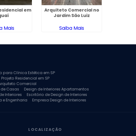
esidencial em
Arquiteto Comercial no
Projeto 
guaí
Jardim São Luiz
Comerci
a Mais
Saiba Mais
Sa
to para Clínica Estética em SP
 Projeto Residencial em SP
Arquiteto Comercial
a de Casas
Design de Interiores Apartamentos
e Interiores
Escritório de Design de Interiores
a e Engenharia
Empresa Design de Interiores
jeto de Arquitetura de Casa
rquitetura Residencial
Projeto de Interiores
LOCALIZAÇÃO