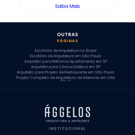
Saiba Mais
OUTRAS
PÁGINAS
Escritório de Arquitetura no Brasil
Escritório de Arquitetura em São Paulo
Arquiteto para Reforma Apartamento em SP
Arquiteto para Clínica Estética em SP
Arquiteto para Projeto de Restaurante em São Paulo
Projeto Completo de Arquitetura de Interiores em São
Paulo
Arquiteto para Projeto Residencial em SP
Arquiteto Casa de Alto Padrão em SP
Arquitetura Residencial em São Paulo
Arquiteto para Projeto Comercial em São Paulo
Arquiteto Comercial
Arquiteto para Reforma de Apartamento
Arquiteto para Reforma Residencial
Arquiteto Residencial
INSTITUCIONAL
Arquitetura para Reforma de Casas