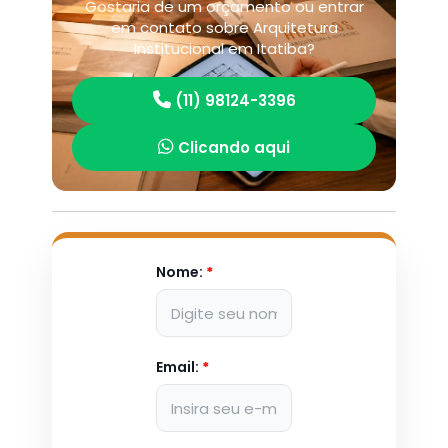
Gostaria de um orçamento ou entrar
em contato sobre Arquitetura
Institucional em Itatiba?
(11) 98124-3396
Clicando aqui
Nome:
*
Email:
*