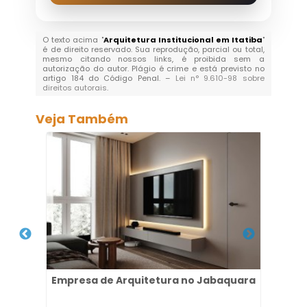
O texto acima "
Arquitetura Institucional em Itatiba
"
é de direito reservado. Sua reprodução, parcial ou total,
mesmo citando nossos links, é proibida sem a
autorização do autor. Plágio é crime e está previsto no
artigo 184 do Código Penal. –
Lei n° 9.610-98 sobre
direitos autorais
.
Veja Também
es na
Empresa de Arquitetura no Jabaquara
Es