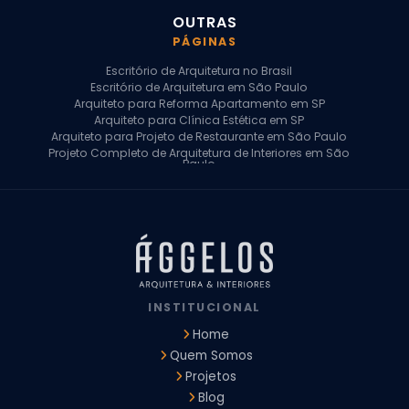
OUTRAS
PÁGINAS
Escritório de Arquitetura no Brasil
Escritório de Arquitetura em São Paulo
Arquiteto para Reforma Apartamento em SP
Arquiteto para Clínica Estética em SP
Arquiteto para Projeto de Restaurante em São Paulo
Projeto Completo de Arquitetura de Interiores em São
Paulo
Arquiteto para Projeto Residencial em SP
Arquiteto Casa de Alto Padrão em SP
Arquitetura Residencial em São Paulo
Arquiteto para Projeto Comercial em São Paulo
Arquiteto Comercial
Arquiteto para Reforma de Apartamento
Arquiteto para Reforma Residencial
Arquiteto Residencial
INSTITUCIONAL
Arquitetura para Reforma de Casas
Design de Interiores Apartamentos
Home
Design de Interiores Casa
Quem Somos
Design de Interiores Residencial
Projetos
Empresa de Arquitetura e Design
Empresas de Arquitetura e Design de Interiores
Blog