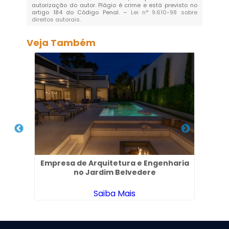
autorização do autor. Plágio é crime e está previsto no
artigo 184 do Código Penal. –
Lei n° 9.610-98 sobre
direitos autorais
.
Veja Também
l em
Empresa de Arquitetura e Engenharia
Arqu
no Jardim Belvedere
Saiba Mais