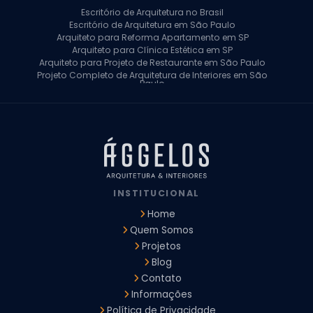
Escritório de Arquitetura no Brasil
Escritório de Arquitetura em São Paulo
Arquiteto para Reforma Apartamento em SP
Arquiteto para Clínica Estética em SP
Arquiteto para Projeto de Restaurante em São Paulo
Projeto Completo de Arquitetura de Interiores em São
Paulo
Arquiteto para Projeto Residencial em SP
Arquiteto Casa de Alto Padrão em SP
Arquitetura Residencial em São Paulo
Arquiteto para Projeto Comercial em São Paulo
Arquiteto Comercial
Arquiteto para Reforma de Apartamento
Arquiteto para Reforma Residencial
Arquiteto Residencial
INSTITUCIONAL
Arquitetura para Reforma de Casas
Design de Interiores Apartamentos
Home
Design de Interiores Casa
Quem Somos
Design de Interiores Residencial
Projetos
Empresa de Arquitetura e Design
Empresas de Arquitetura e Design de Interiores
Blog
Escritório de Design de Interiores
Contato
Projeto Executivo Arquitetura
Arquitetura Institucional
Informações
Arquitetura Residencial
Empresa de Arquitetura
Política de Privacidade
Empresa de Arquitetura e Engenharia