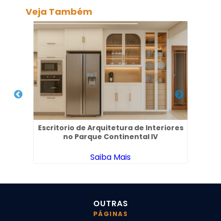
Veja Também
rança
Escritorio de Arquitetura de Interiores
Arq
no Parque Continental IV
Saiba Mais
OUTRAS
PÁGINAS