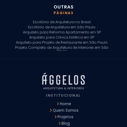
OUTRAS
PÁGINAS
Escritório de Arquitetura no Brasil
Escritório de Arquitetura em São Paulo
Arquiteto para Reforma Apartamento em SP
Arquiteto para Clínica Estética em SP
Arquiteto para Projeto de Restaurante em São Paulo
Projeto Completo de Arquitetura de Interiores em São
Paulo
Arquiteto para Projeto Residencial em SP
Arquiteto Casa de Alto Padrão em SP
Arquitetura Residencial em São Paulo
Arquiteto para Projeto Comercial em São Paulo
Arquiteto Comercial
Arquiteto para Reforma de Apartamento
Arquiteto para Reforma Residencial
Arquiteto Residencial
INSTITUCIONAL
Arquitetura para Reforma de Casas
Design de Interiores Apartamentos
Home
Design de Interiores Casa
Quem Somos
Design de Interiores Residencial
Projetos
Empresa de Arquitetura e Design
Empresas de Arquitetura e Design de Interiores
Blog