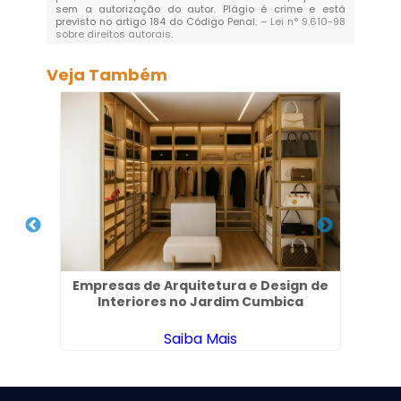
sem a autorização do autor. Plágio é crime e está
previsto no artigo 184 do Código Penal. –
Lei n° 9.610-98
sobre direitos autorais
.
Veja Também
 em
Empresas de Arquitetura e Design de
Es
Interiores no Jardim Cumbica
Saiba Mais