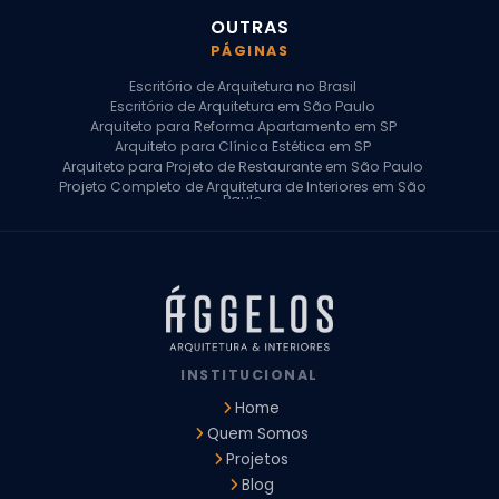
OUTRAS
PÁGINAS
Escritório de Arquitetura no Brasil
Escritório de Arquitetura em São Paulo
Arquiteto para Reforma Apartamento em SP
Arquiteto para Clínica Estética em SP
Arquiteto para Projeto de Restaurante em São Paulo
Projeto Completo de Arquitetura de Interiores em São
Paulo
Arquiteto para Projeto Residencial em SP
Arquiteto Casa de Alto Padrão em SP
Arquitetura Residencial em São Paulo
Arquiteto para Projeto Comercial em São Paulo
Arquiteto Comercial
Arquiteto para Reforma de Apartamento
Arquiteto para Reforma Residencial
Arquiteto Residencial
INSTITUCIONAL
Arquitetura para Reforma de Casas
Design de Interiores Apartamentos
Home
Design de Interiores Casa
Quem Somos
Design de Interiores Residencial
Projetos
Empresa de Arquitetura e Design
Empresas de Arquitetura e Design de Interiores
Blog