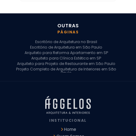
OUTRAS
PÁGINAS
Escritório de Arquitetura no Brasil
Escritório de Arquitetura em São Paulo
Arquiteto para Reforma Apartamento em SP
Arquiteto para Clínica Estética em SP
Arquiteto para Projeto de Restaurante em São Paulo
Projeto Completo de Arquitetura de Interiores em São
Paulo
Arquiteto para Projeto Residencial em SP
Arquiteto Casa de Alto Padrão em SP
Arquitetura Residencial em São Paulo
Arquiteto para Projeto Comercial em São Paulo
Arquiteto Comercial
Arquiteto para Reforma de Apartamento
Arquiteto para Reforma Residencial
Arquiteto Residencial
INSTITUCIONAL
Arquitetura para Reforma de Casas
Design de Interiores Apartamentos
Home
Design de Interiores Casa