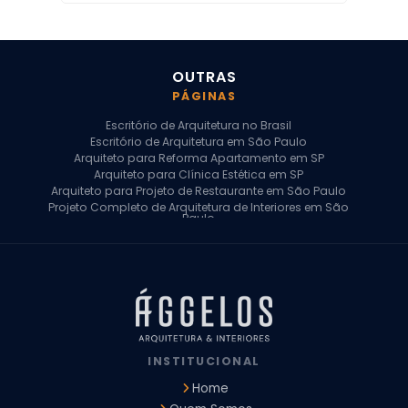
OUTRAS
PÁGINAS
Escritório de Arquitetura no Brasil
Escritório de Arquitetura em São Paulo
Arquiteto para Reforma Apartamento em SP
Arquiteto para Clínica Estética em SP
Arquiteto para Projeto de Restaurante em São Paulo
Projeto Completo de Arquitetura de Interiores em São
Paulo
Arquiteto para Projeto Residencial em SP
Arquiteto Casa de Alto Padrão em SP
Arquitetura Residencial em São Paulo
Arquiteto para Projeto Comercial em São Paulo
Arquiteto Comercial
Arquiteto para Reforma de Apartamento
Arquiteto para Reforma Residencial
Arquiteto Residencial
INSTITUCIONAL
Arquitetura para Reforma de Casas
Design de Interiores Apartamentos
Home
Design de Interiores Casa