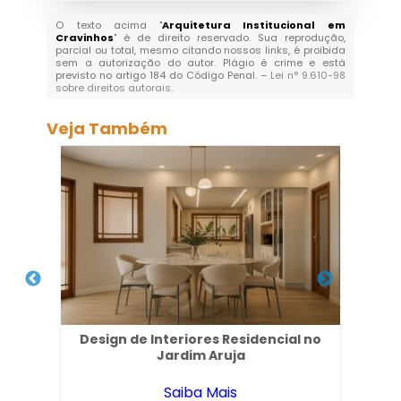
O texto acima "
Arquitetura Institucional em
Cravinhos
" é de direito reservado. Sua reprodução,
parcial ou total, mesmo citando nossos links, é proibida
sem a autorização do autor. Plágio é crime e está
previsto no artigo 184 do Código Penal. –
Lei n° 9.610-98
sobre direitos autorais
.
Veja Também
es
Design de Interiores Residencial no
Pro
Jardim Aruja
Saiba Mais