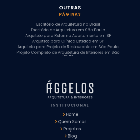
OUTRAS
PÁGINAS
Escritório de Arquitetura no Brasil
Escritório de Arquitetura em São Paulo
Arquiteto para Reforma Apartamento em SP
Arquiteto para Clínica Estética em SP
Arquiteto para Projeto de Restaurante em São Paulo
Projeto Completo de Arquitetura de Interiores em São
Paulo
Arquiteto para Projeto Residencial em SP
Arquiteto Casa de Alto Padrão em SP
Arquitetura Residencial em São Paulo
Arquiteto para Projeto Comercial em São Paulo
Arquiteto Comercial
Arquiteto para Reforma de Apartamento
Arquiteto para Reforma Residencial
Arquiteto Residencial
INSTITUCIONAL
Arquitetura para Reforma de Casas
Design de Interiores Apartamentos
Home
Design de Interiores Casa
Quem Somos
Design de Interiores Residencial
Projetos
Empresa de Arquitetura e Design
Empresas de Arquitetura e Design de Interiores
Blog