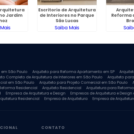
Arquitetura
Escritorio de Arquitetura
Arquite
no Jardim
de Interiores no Parque
Reforma 
hoz
São Lucas
Bro
 Mais
Saiba Mais
Saib
ra em São Paulo
Arquiteto para Reforma Apartamento em SP
Arquite
eto Completo de Arquitetura de Interiores em São Paulo
Arquiteto para
ncial em São Paulo
Arquiteto para Projeto Comercial em São Paulo
 Reforma Residencial
Arquiteto Residencial
Arquitetura para Reform
l
Empresa de Arquitetura e Design
Empresas de Arquitetura e Design d
rquitetura Residencial
Empresa de Arquitetura
Empresa de Arquitetur
ores
Projeto de Arquitetura 3D
Projeto de Arquitetura Comercial
Pro
 e Engenharia
Projeto de Arquitetura para Apartamentos
Projeto de A
pleto
Projeto de Interiores Residencial
UCIONAL
CONTATO