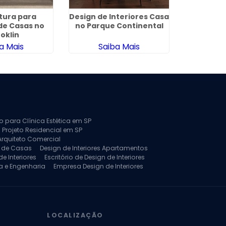
tura para
Design de Interiores Casa
Design de 
de Casas no
no Parque Continental
no 
oklin
a Mais
Saiba Mais
Sa
to para Clínica Estética em SP
 Projeto Residencial em SP
Arquiteto Comercial
a de Casas
Design de Interiores Apartamentos
e Interiores
Escritório de Design de Interiores
a e Engenharia
Empresa Design de Interiores
jeto de Arquitetura de Casa
rquitetura Residencial
Projeto de Interiores
LOCALIZAÇÃO