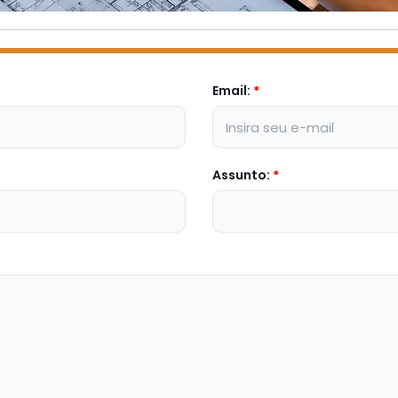
Email:
*
Assunto:
*