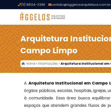
(11) 98124-3396
contato@aggelosarquitetura.com.br
Arquitetura Instituci
Campo Limpo
Home
»
Informações
»
Arquitetura Institucional e
A
Arquitetura Institucional em Campo 
órgãos públicos, escolas, hospitais, igrejas,
à comunidade. Essa área busca equilibrar f
espaços que atendem grandes fluxos de pe