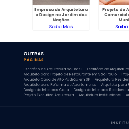
a Reforma
Empresa de Arquitetura
Projeto de 
ento em
e Design no Jardim das
Comercial 
Paulista
Nações
Mun
ais
Saiba Mais
Saiba
OUTRAS
PÁGINAS
Escritório de Arquitetura no Brasil
Escritório de Arquitetu
Arquiteto para Projeto de Restaurante em São Paulo
Proj
Arquiteto Casa de Alto Padrão em SP
Arquitetura Reside
Arquiteto para Reforma de Apartamento
Arquiteto para
Design de Interiores Casa
Design de Interiores Residencia
Projeto Executivo Arquitetura
Arquitetura Institucional
A
Escritorio de Arquitetura
Escritorio de Arquitetura de Interi
Projeto de Arquitetura de Interiores
Projeto de Arquitetura
Projeto de Interiores Comercial
Projeto de Interiores Com
INSTIT