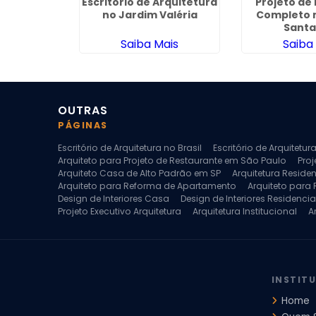
nteriores
Escritorio de Arquitetura
Projeto de 
 Anália
no Jardim Valéria
Completo 
co
Santa
ais
Saiba Mais
Saiba
OUTRAS
PÁGINAS
Escritório de Arquitetura no Brasil
Escritório de Arquitetu
Arquiteto para Projeto de Restaurante em São Paulo
Proj
Arquiteto Casa de Alto Padrão em SP
Arquitetura Reside
Arquiteto para Reforma de Apartamento
Arquiteto para
Design de Interiores Casa
Design de Interiores Residencia
Projeto Executivo Arquitetura
Arquitetura Institucional
A
Escritorio de Arquitetura
Escritorio de Arquitetura de Interi
Projeto de Arquitetura de Interiores
Projeto de Arquitetura
Projeto de Interiores Comercial
Projeto de Interiores Com
INSTIT
Home