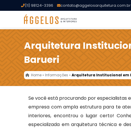
(11) 98124-3396
contato@aggelosarquitetura.com.br
Arquitetura Instituci
Barueri
Home
»
Informações
»
Arquitetura Institucional em 
Se você está procurando por especialistas
empresa com ampla estrutura para te ate
interiores, encontrou o lugar certo! Con
especializada em arquitetura técnica e de