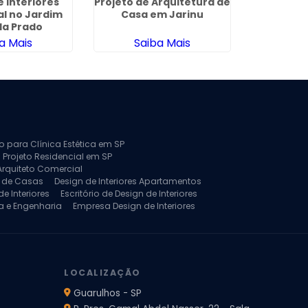
e Interiores
Projeto de Arquitetura de
Projeto de
al no Jardim
Casa em Jarinu
no Ja
da Prado
a Mais
Saiba Mais
Sa
to para Clínica Estética em SP
 Projeto Residencial em SP
Arquiteto Comercial
a de Casas
Design de Interiores Apartamentos
e Interiores
Escritório de Design de Interiores
a e Engenharia
Empresa Design de Interiores
jeto de Arquitetura de Casa
rquitetura Residencial
Projeto de Interiores
LOCALIZAÇÃO
Guarulhos - SP