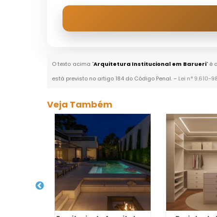
O texto acima "
Arquitetura Institucional em Barueri
" é
está previsto no artigo 184 do Código Penal. –
Lei n° 9.610-9
Veja Também