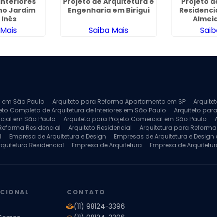
Interiores
Projeto de Arquitetura e
Projeto d
no Jardim
Engenharia em Birigui
Residenci
 Inês
Almei
 Mais
Saiba Mais
Saib
ra em São Paulo
Arquiteto para Reforma Apartamento em SP
Arquite
eto Completo de Arquitetura de Interiores em São Paulo
Arquiteto para
ncial em São Paulo
Arquiteto para Projeto Comercial em São Paulo
 Reforma Residencial
Arquiteto Residencial
Arquitetura para Reform
l
Empresa de Arquitetura e Design
Empresas de Arquitetura e Design d
rquitetura Residencial
Empresa de Arquitetura
Empresa de Arquitetur
ores
Projeto de Arquitetura 3D
Projeto de Arquitetura Comercial
Pro
 e Engenharia
Projeto de Arquitetura para Apartamentos
Projeto de A
pleto
Projeto de Interiores Residencial
UCIONAL
CONTATO
(11) 98124-3396