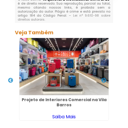
é de direito reservado. Sua reprodução, parcial ou total,
mesmo citando nossos links, é proibida sem a
autorização do autor. Plágio é crime e está previsto no
artigo 184 do Código Penal. –
Lei n° 9.610-98 sobre
direitos autorais
.
Veja Também
s em
Projeto de Interiores Comercial na Vila
D
Barros
Saiba Mais