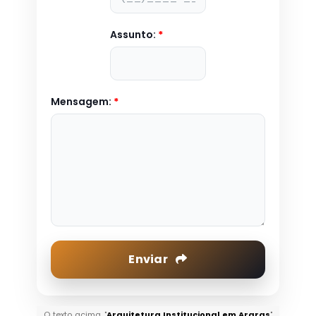
Assunto:
*
Mensagem:
*
Enviar
O texto acima "
Arquitetura Institucional em Araras
"