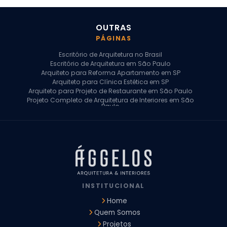
OUTRAS
PÁGINAS
Escritório de Arquitetura no Brasil
Escritório de Arquitetura em São Paulo
Arquiteto para Reforma Apartamento em SP
Arquiteto para Clínica Estética em SP
Arquiteto para Projeto de Restaurante em São Paulo
Projeto Completo de Arquitetura de Interiores em São
Paulo
Arquiteto para Projeto Residencial em SP
Arquiteto Casa de Alto Padrão em SP
Arquitetura Residencial em São Paulo
Arquiteto para Projeto Comercial em São Paulo
Arquiteto Comercial
Arquiteto para Reforma de Apartamento
Arquiteto para Reforma Residencial
Arquiteto Residencial
INSTITUCIONAL
Arquitetura para Reforma de Casas
Design de Interiores Apartamentos
Home
Design de Interiores Casa
Quem Somos
Design de Interiores Residencial
Projetos
Empresa de Arquitetura e Design