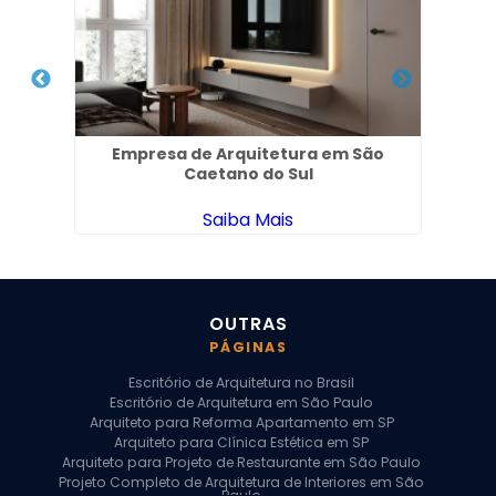
aria
Empresa de Arquitetura em São
Emp
Caetano do Sul
Saiba Mais
OUTRAS
PÁGINAS
Escritório de Arquitetura no Brasil
Escritório de Arquitetura em São Paulo
Arquiteto para Reforma Apartamento em SP
Arquiteto para Clínica Estética em SP
Arquiteto para Projeto de Restaurante em São Paulo
Projeto Completo de Arquitetura de Interiores em São
Paulo