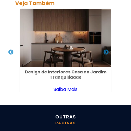
Veja Também
s em
Design de Interiores Casa no Jardim
Des
Tranquilidade
Saiba Mais
OUTRAS
PÁGINAS