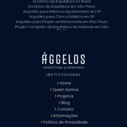
Escritório de Arquitetura no Brasil
Escritório de Arquitetura em São Paulo
Arquiteto para Reforma Apartamento em SP
Arquiteto para Clínica Estética em SP
Arquiteto para Projeto de Restaurante em São Paulo
Projeto Completo de Arquitetura de Interiores em São
Paulo
Arquiteto para Projeto Residencial em SP
Arquiteto Casa de Alto Padrão em SP
Arquitetura Residencial em São Paulo
Arquiteto para Projeto Comercial em São Paulo
Arquiteto Comercial
Arquiteto para Reforma de Apartamento
Arquiteto para Reforma Residencial
Arquiteto Residencial
INSTITUCIONAL
Arquitetura para Reforma de Casas
Design de Interiores Apartamentos
Home
Design de Interiores Casa
Quem Somos
Design de Interiores Residencial
Projetos
Empresa de Arquitetura e Design
Empresas de Arquitetura e Design de Interiores
Blog
Escritório de Design de Interiores
Contato
Projeto Executivo Arquitetura
Arquitetura Institucional
Informações
Arquitetura Residencial
Empresa de Arquitetura
Política de Privacidade
Empresa de Arquitetura e Engenharia