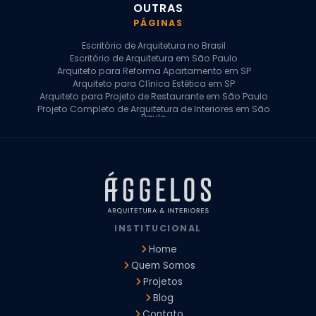
OUTRAS
PÁGINAS
Escritório de Arquitetura no Brasil
Escritório de Arquitetura em São Paulo
Arquiteto para Reforma Apartamento em SP
Arquiteto para Clínica Estética em SP
Arquiteto para Projeto de Restaurante em São Paulo
Projeto Completo de Arquitetura de Interiores em São
Paulo
Arquiteto para Projeto Residencial em SP
Arquiteto Casa de Alto Padrão em SP
Arquitetura Residencial em São Paulo
Arquiteto para Projeto Comercial em São Paulo
Arquiteto Comercial
Arquiteto para Reforma de Apartamento
Arquiteto para Reforma Residencial
Arquiteto Residencial
INSTITUCIONAL
Arquitetura para Reforma de Casas
Design de Interiores Apartamentos
Home
Design de Interiores Casa
Quem Somos
Design de Interiores Residencial
Projetos
Empresa de Arquitetura e Design
Empresas de Arquitetura e Design de Interiores
Blog
Escritório de Design de Interiores
Contato