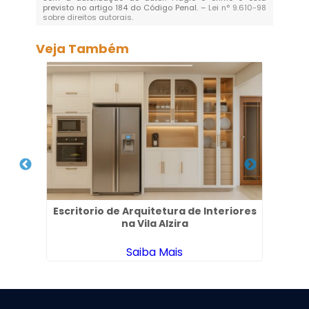
previsto no artigo 184 do Código Penal. –
Lei n° 9.610-98
sobre direitos autorais
.
Veja Também
 no
Escritorio de Arquitetura de Interiores
Arqu
na Vila Alzira
Saiba Mais