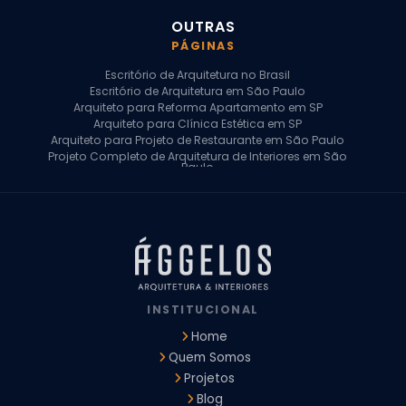
OUTRAS
PÁGINAS
Escritório de Arquitetura no Brasil
Escritório de Arquitetura em São Paulo
Arquiteto para Reforma Apartamento em SP
Arquiteto para Clínica Estética em SP
Arquiteto para Projeto de Restaurante em São Paulo
Projeto Completo de Arquitetura de Interiores em São
Paulo
Arquiteto para Projeto Residencial em SP
Arquiteto Casa de Alto Padrão em SP
Arquitetura Residencial em São Paulo
Arquiteto para Projeto Comercial em São Paulo
Arquiteto Comercial
Arquiteto para Reforma de Apartamento
Arquiteto para Reforma Residencial
Arquiteto Residencial
INSTITUCIONAL
Arquitetura para Reforma de Casas
Design de Interiores Apartamentos
Home
Design de Interiores Casa
Quem Somos
Design de Interiores Residencial
Projetos
Empresa de Arquitetura e Design
Empresas de Arquitetura e Design de Interiores
Blog