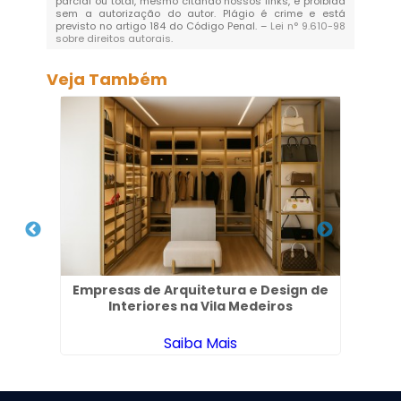
parcial ou total, mesmo citando nossos links, é proibida
sem a autorização do autor. Plágio é crime e está
previsto no artigo 184 do Código Penal. –
Lei n° 9.610-98
sobre direitos autorais
.
Veja Também
l na
Empresas de Arquitetura e Design de
P
Interiores na Vila Medeiros
Saiba Mais