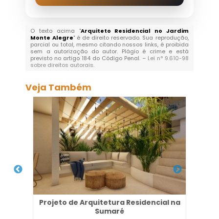
O texto acima "
Arquiteto Residencial no Jardim
Monte Alegre
" é de direito reservado. Sua reprodução,
parcial ou total, mesmo citando nossos links, é proibida
sem a autorização do autor. Plágio é crime e está
previsto no artigo 184 do Código Penal. –
Lei n° 9.610-98
sobre direitos autorais
.
Veja Também
Projeto de Arquitetura Residencial na
Empr
nês
Sumaré