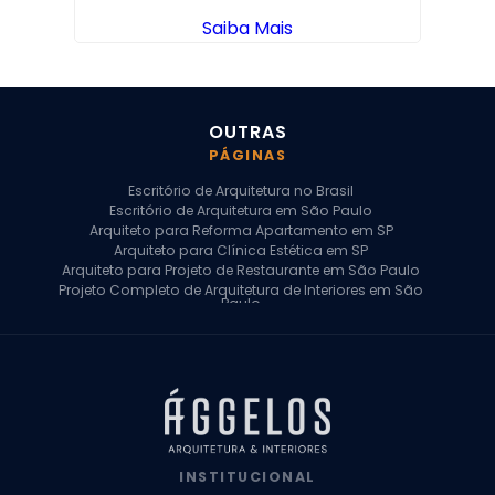
Saiba Mais
OUTRAS
PÁGINAS
Escritório de Arquitetura no Brasil
Escritório de Arquitetura em São Paulo
Arquiteto para Reforma Apartamento em SP
Arquiteto para Clínica Estética em SP
Arquiteto para Projeto de Restaurante em São Paulo
Projeto Completo de Arquitetura de Interiores em São
Paulo
Arquiteto para Projeto Residencial em SP
Arquiteto Casa de Alto Padrão em SP
Arquitetura Residencial em São Paulo
Arquiteto para Projeto Comercial em São Paulo
Arquiteto Comercial
Arquiteto para Reforma de Apartamento
Arquiteto para Reforma Residencial
Arquiteto Residencial
INSTITUCIONAL
Arquitetura para Reforma de Casas