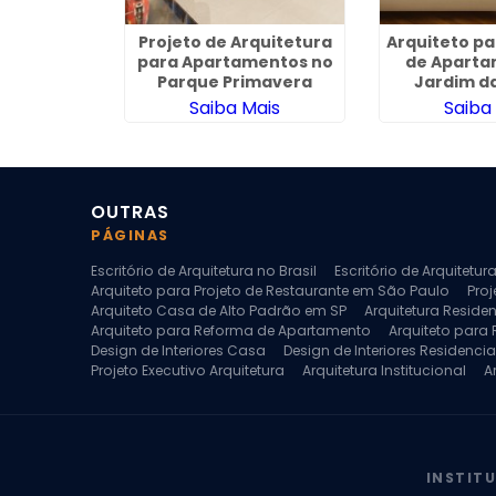
quitetura
Projeto de Arquitetura
Arquiteto p
 Parnaíba
para Apartamentos no
de Aparta
Parque Primavera
Jardim da
ais
Saiba Mais
Saiba
OUTRAS
PÁGINAS
Escritório de Arquitetura no Brasil
Escritório de Arquitetu
Arquiteto para Projeto de Restaurante em São Paulo
Proj
Arquiteto Casa de Alto Padrão em SP
Arquitetura Reside
Arquiteto para Reforma de Apartamento
Arquiteto para
Design de Interiores Casa
Design de Interiores Residencia
Projeto Executivo Arquitetura
Arquitetura Institucional
A
Escritorio de Arquitetura
Escritorio de Arquitetura de Interi
Projeto de Arquitetura de Interiores
Projeto de Arquitetura
Projeto de Interiores Comercial
Projeto de Interiores Com
INSTIT