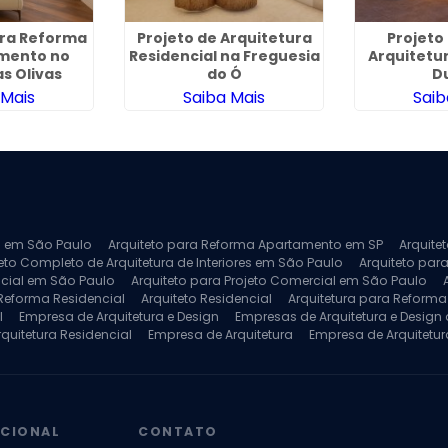
ara Reforma
Projeto de Arquitetura
Projeto
mento no
Residencial na Freguesia
Arquitetu
s Olivas
do Ó
D
 Mais
Saiba Mais
Saib
ra em São Paulo
Arquiteto para Reforma Apartamento em SP
Arquite
eto Completo de Arquitetura de Interiores em São Paulo
Arquiteto para
ncial em São Paulo
Arquiteto para Projeto Comercial em São Paulo
 Reforma Residencial
Arquiteto Residencial
Arquitetura para Reform
l
Empresa de Arquitetura e Design
Empresas de Arquitetura e Design d
rquitetura Residencial
Empresa de Arquitetura
Empresa de Arquitetur
ores
Projeto de Arquitetura 3D
Projeto de Arquitetura Comercial
Pro
 e Engenharia
Projeto de Arquitetura para Apartamentos
Projeto de A
pleto
Projeto de Interiores Residencial
UCIONAL
CONTATO