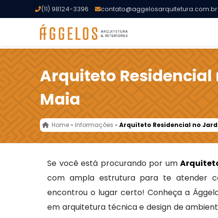
(11) 98124-3396
contato@aggelosarquitetura.com.br
Arquiteto Residencial
Maia
Home
»
Informações
»
Arquiteto Residencial no Jar
Se você está procurando por um
Arquitet
com ampla estrutura para te atender co
encontrou o lugar certo! Conheça a Ággelo
em arquitetura técnica e design de ambiente