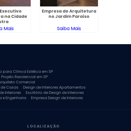
 Executivo
Empresa de Arquitetura
Empresa 
ra na Cidade
no Jardim Paraíso
e Engen
utra
a Mais
Saiba Mais
Sa
to para Clínica Estética em SP
 Projeto Residencial em SP
Arquiteto Comercial
a de Casas
Design de Interiores Apartamentos
e Interiores
Escritório de Design de Interiores
a e Engenharia
Empresa Design de Interiores
jeto de Arquitetura de Casa
rquitetura Residencial
Projeto de Interiores
LOCALIZAÇÃO