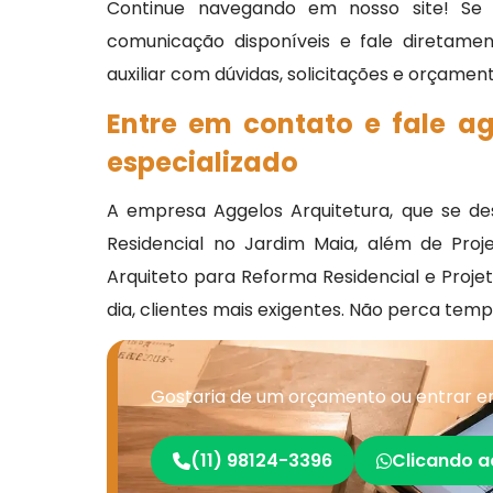
Continue navegando em nosso site! Se 
comunicação disponíveis e fale diretame
auxiliar com dúvidas, solicitações e orçament
Entre em contato e fale a
especializado
A empresa Aggelos Arquitetura, que se d
Residencial no Jardim Maia, além de Proj
Arquiteto para Reforma Residencial e Proje
dia, clientes mais exigentes. Não perca te
Gostaria de um orçamento ou entrar em
(11) 98124-3396
Clicando a