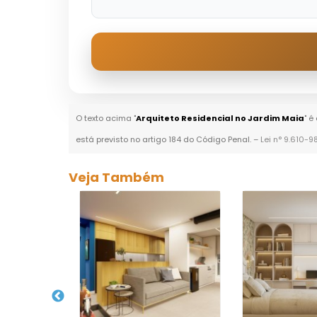
O texto acima "
Arquiteto Residencial no Jardim Maia
" é
está previsto no artigo 184 do Código Penal. –
Lei n° 9.610-9
Veja Também