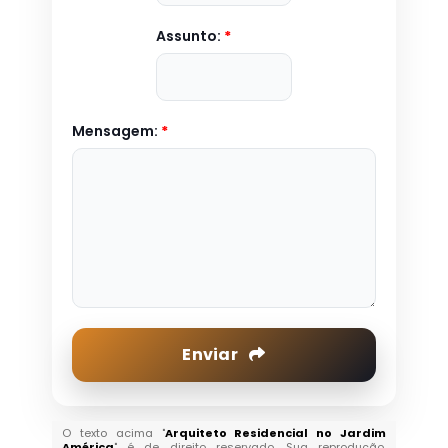
Assunto:
*
Mensagem:
*
Enviar
O texto acima "
Arquiteto Residencial no Jardim
América
" é de direito reservado. Sua reprodução,