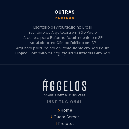
OUTRAS
PÁGINAS
Escritório de Arquitetura no Brasil
Escritório de Arquitetura em São Paulo
Arquiteto para Reforma Apartamento em SP
Arquiteto para Clínica Estética em SP
Arquiteto para Projeto de Restaurante em São Paulo
Projeto Completo de Arquitetura de Interiores em São
Paulo
Arquiteto para Projeto Residencial em SP
Arquiteto Casa de Alto Padrão em SP
Arquitetura Residencial em São Paulo
Arquiteto para Projeto Comercial em São Paulo
Arquiteto Comercial
Arquiteto para Reforma de Apartamento
Arquiteto para Reforma Residencial
Arquiteto Residencial
INSTITUCIONAL
Arquitetura para Reforma de Casas
Design de Interiores Apartamentos
Home
Design de Interiores Casa
Quem Somos
Design de Interiores Residencial
Projetos
Empresa de Arquitetura e Design