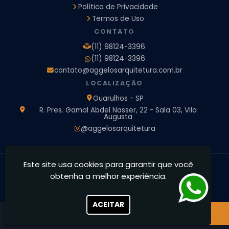
Política de Privacidade
Empresa de Arquitetura e Engenharia
Empresa Design de Interiores
Escritorio de Arquitetura
Termos de Uso
Escritorio de Arquitetura de Interiores
CONTATO
Projeto de Arquitetura 3D
Projeto de Arquitetura Comercial
(11) 98124-3396
Projeto de Arquitetura de Casa
(11) 98124-3396
Projeto de Arquitetura de Interiores
contato@aggelosarquitetura.com.br
Projeto de Arquitetura e Engenharia
Projeto de Arquitetura para Apartamentos
LOCALIZAÇÃO
Projeto de Arquitetura Residencial
Projeto de Interiores
Guarulhos - SP
Projeto de Interiores Comercial
Projeto de Interiores Completo
R. Pres. Gamal Abdel Nasser, 22 - Sala 03, Vila
Augusta
Projeto de Interiores Residencial
@aggelosarquitetura
Este site usa cookies para garantir que você
Ággelos Arquitetura e Interiores - Transformamos espaços,
obtenha a melhor experiência.
concretizamos sonhos
CNPJ: 39.828.426/0001-73
ACEITAR