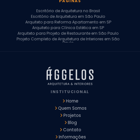
PÁGINAS
Escritório de Arquitetura no Brasil
Escritório de Arquitetura em São Paulo
Arquiteto para Reforma Apartamento em SP
Arquiteto para Clínica Estética em SP
Arquiteto para Projeto de Restaurante em São Paulo
Projeto Completo de Arquitetura de Interiores em São
Paulo
Arquiteto para Projeto Residencial em SP
Arquiteto Casa de Alto Padrão em SP
Arquitetura Residencial em São Paulo
Arquiteto para Projeto Comercial em São Paulo
Arquiteto Comercial
Arquiteto para Reforma de Apartamento
Arquiteto para Reforma Residencial
Arquiteto Residencial
INSTITUCIONAL
Arquitetura para Reforma de Casas
Design de Interiores Apartamentos
Home
Design de Interiores Casa
Quem Somos
Design de Interiores Residencial
Projetos
Empresa de Arquitetura e Design
Empresas de Arquitetura e Design de Interiores
Blog
Escritório de Design de Interiores
Contato
Projeto Executivo Arquitetura
Arquitetura Institucional
Informações
Arquitetura Residencial
Empresa de Arquitetura