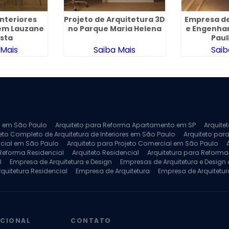
Interiores
Projeto de Arquitetura 3D
Empresa de
 em Lauzane
no Parque Maria Helena
e Engenhar
ista
Paul
 Mais
Saiba Mais
Saib
ra em São Paulo
Arquiteto para Reforma Apartamento em SP
Arquite
eto Completo de Arquitetura de Interiores em São Paulo
Arquiteto para
ncial em São Paulo
Arquiteto para Projeto Comercial em São Paulo
 Reforma Residencial
Arquiteto Residencial
Arquitetura para Reform
l
Empresa de Arquitetura e Design
Empresas de Arquitetura e Design d
rquitetura Residencial
Empresa de Arquitetura
Empresa de Arquitetur
ores
Projeto de Arquitetura 3D
Projeto de Arquitetura Comercial
Pro
 e Engenharia
Projeto de Arquitetura para Apartamentos
Projeto de A
pleto
Projeto de Interiores Residencial
UCIONAL
CONTATO