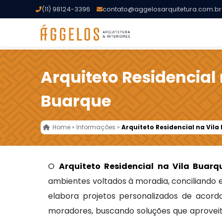
(11) 98124-3396
contato@aggelosarquitetura.com.br
Arquiteto Residencial 
Buarque
Home
»
Informações
»
Arquiteto Residencial na Vil
O
Arquiteto Residencial na Vila Buarq
ambientes voltados à moradia, conciliando e
elabora projetos personalizados de acord
moradores, buscando soluções que aproveit