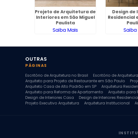
quitetura
Projeto de Arquitetura de
Design de 
m Marilia
Interiores em São Miguel
Residencial
Paulista
Paul
ais
Saiba Mais
Saiba
OUTRAS
PÁGINAS
Escritório de Arquitetura no Brasil
Escritório de Arquitetu
Arquiteto para Projeto de Restaurante em São Paulo
Proj
Arquiteto Casa de Alto Padrão em SP
Arquitetura Reside
Arquiteto para Reforma de Apartamento
Arquiteto para
Design de Interiores Casa
Design de Interiores Residencia
Projeto Executivo Arquitetura
Arquitetura Institucional
A
Escritorio de Arquitetura
Escritorio de Arquitetura de Interi
Projeto de Arquitetura de Interiores
Projeto de Arquitetura
Projeto de Interiores Comercial
Projeto de Interiores Com
INSTIT