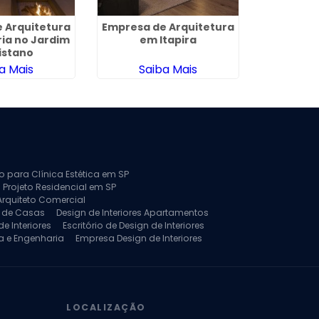
 Arquitetura
Empresa de Arquitetura
Empres
ia no Jardim
em Itapira
Interior
istano
a Mais
Saiba Mais
Sa
to para Clínica Estética em SP
 Projeto Residencial em SP
Arquiteto Comercial
a de Casas
Design de Interiores Apartamentos
e Interiores
Escritório de Design de Interiores
a e Engenharia
Empresa Design de Interiores
jeto de Arquitetura de Casa
rquitetura Residencial
Projeto de Interiores
LOCALIZAÇÃO