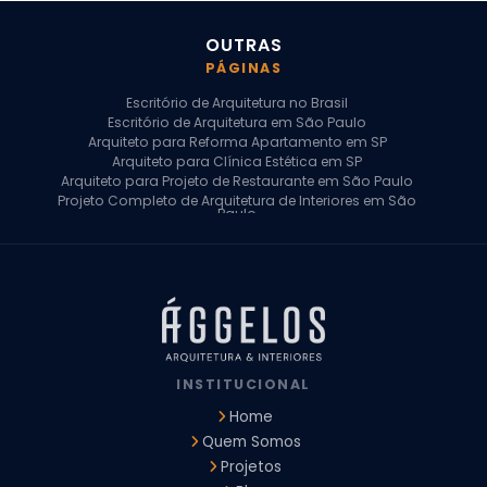
OUTRAS
PÁGINAS
Escritório de Arquitetura no Brasil
Escritório de Arquitetura em São Paulo
Arquiteto para Reforma Apartamento em SP
Arquiteto para Clínica Estética em SP
Arquiteto para Projeto de Restaurante em São Paulo
Projeto Completo de Arquitetura de Interiores em São
Paulo
Arquiteto para Projeto Residencial em SP
Arquiteto Casa de Alto Padrão em SP
Arquitetura Residencial em São Paulo
Arquiteto para Projeto Comercial em São Paulo
Arquiteto Comercial
Arquiteto para Reforma de Apartamento
Arquiteto para Reforma Residencial
Arquiteto Residencial
INSTITUCIONAL
Arquitetura para Reforma de Casas
Design de Interiores Apartamentos
Home
Design de Interiores Casa
Quem Somos
Design de Interiores Residencial
Projetos
Empresa de Arquitetura e Design