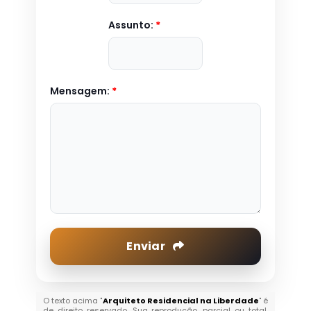
Assunto:
*
Mensagem:
*
Enviar
O texto acima "
Arquiteto Residencial na Liberdade
" é
de direito reservado. Sua reprodução, parcial ou total,