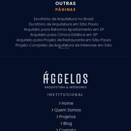
OUTRAS
PÁGINAS
Escritório de Arquitetura no Brasil
Escritório de Arquitetura em São Paulo
Arquiteto para Reforma Apartamento em SP
Arquiteto para Clínica Estética em SP
Arquiteto para Projeto de Restaurante em São Paulo
Projeto Completo de Arquitetura de Interiores em São
Paulo
Arquiteto para Projeto Residencial em SP
Arquiteto Casa de Alto Padrão em SP
Arquitetura Residencial em São Paulo
Arquiteto para Projeto Comercial em São Paulo
Arquiteto Comercial
Arquiteto para Reforma de Apartamento
Arquiteto para Reforma Residencial
Arquiteto Residencial
INSTITUCIONAL
Arquitetura para Reforma de Casas
Design de Interiores Apartamentos
Home
Design de Interiores Casa
Quem Somos
Design de Interiores Residencial
Projetos
Empresa de Arquitetura e Design
Empresas de Arquitetura e Design de Interiores
Blog
Escritório de Design de Interiores
Contato