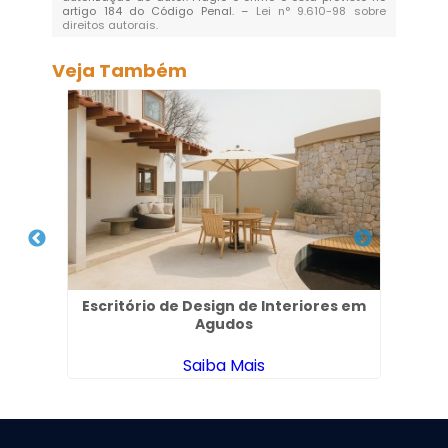
artigo 184 do Código Penal. –
Lei n° 9.610-98 sobre
direitos autorais
.
Veja Também
Escritório de Design de Interiores em
De
ros
Agudos
Saiba Mais