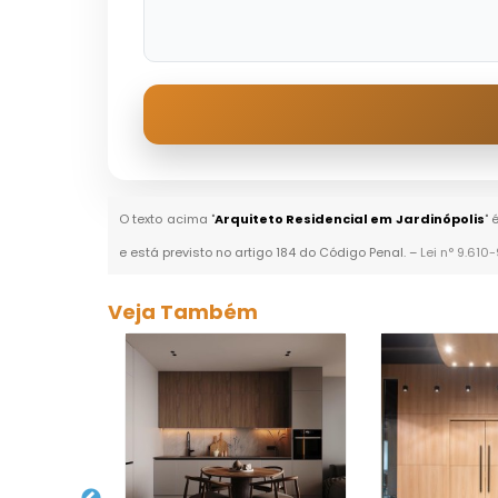
O texto acima "
Arquiteto Residencial em Jardinópolis
" 
e está previsto no artigo 184 do Código Penal. –
Lei n° 9.610
Veja Também