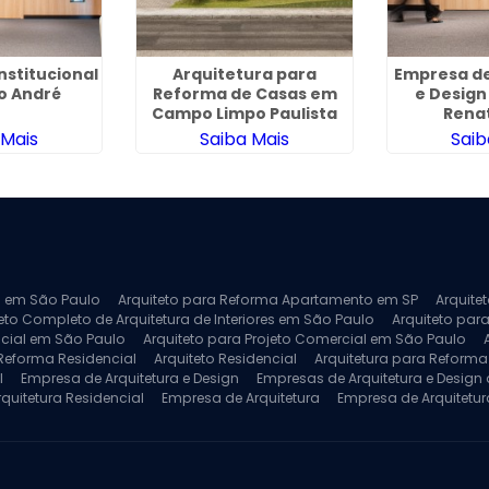
nstitucional
Arquitetura para
Empresa de
o André
Reforma de Casas em
e Design
Campo Limpo Paulista
Rena
 Mais
Saiba Mais
Saib
ra em São Paulo
Arquiteto para Reforma Apartamento em SP
Arquite
eto Completo de Arquitetura de Interiores em São Paulo
Arquiteto para
ncial em São Paulo
Arquiteto para Projeto Comercial em São Paulo
 Reforma Residencial
Arquiteto Residencial
Arquitetura para Reform
l
Empresa de Arquitetura e Design
Empresas de Arquitetura e Design d
rquitetura Residencial
Empresa de Arquitetura
Empresa de Arquitetur
ores
Projeto de Arquitetura 3D
Projeto de Arquitetura Comercial
Pro
 e Engenharia
Projeto de Arquitetura para Apartamentos
Projeto de A
pleto
Projeto de Interiores Residencial