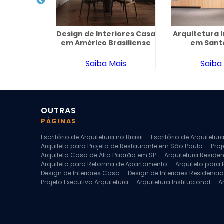
ecutivo
Design de Interiores Casa
Arquitetura I
 Jardim IV
em Américo Brasiliense
em Sant
ario
ais
Saiba Mais
Saiba
OUTRAS
PÁGINAS
Escritório de Arquitetura no Brasil
Escritório de Arquitetu
Arquiteto para Projeto de Restaurante em São Paulo
Proj
Arquiteto Casa de Alto Padrão em SP
Arquitetura Reside
Arquiteto para Reforma de Apartamento
Arquiteto para
Design de Interiores Casa
Design de Interiores Residencia
Projeto Executivo Arquitetura
Arquitetura Institucional
A
Escritorio de Arquitetura
Escritorio de Arquitetura de Interi
Projeto de Arquitetura de Interiores
Projeto de Arquitetura
Projeto de Interiores Comercial
Projeto de Interiores Com