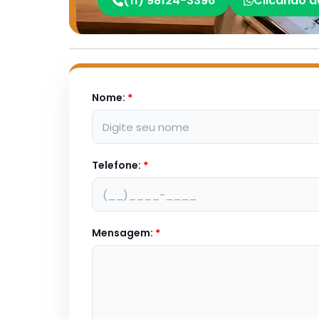
(11) 98124-3396
Clicando a
Nome:
*
Telefone:
*
Mensagem:
*