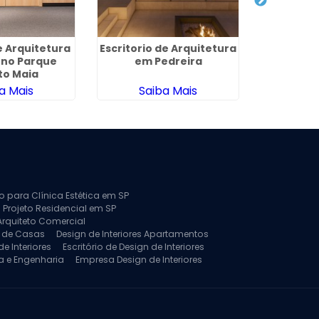
 Arquitetura
Escritorio de Arquitetura
Projeto de
 no Parque
em Pedreira
Casa e
to Maia
M
a Mais
Saiba Mais
Sa
to para Clínica Estética em SP
 Projeto Residencial em SP
Arquiteto Comercial
a de Casas
Design de Interiores Apartamentos
e Interiores
Escritório de Design de Interiores
a e Engenharia
Empresa Design de Interiores
jeto de Arquitetura de Casa
rquitetura Residencial
Projeto de Interiores