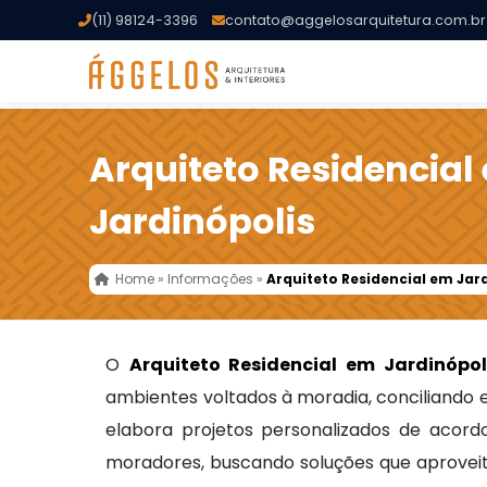
(11) 98124-3396
contato@aggelosarquitetura.com.br
Arquiteto Residencial
Jardinópolis
Home
»
Informações
»
Arquiteto Residencial em Jar
O
Arquiteto Residencial em Jardinópol
ambientes voltados à moradia, conciliando e
elabora projetos personalizados de acord
moradores, buscando soluções que aproveit