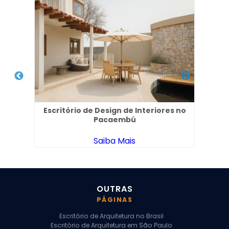
 de
Escritório de Design de Interiores no
Ar
Pacaembú
Saiba Mais
OUTRAS
PÁGINAS
Escritório de Arquitetura no Brasil
Escritório de Arquitetura em São Paulo