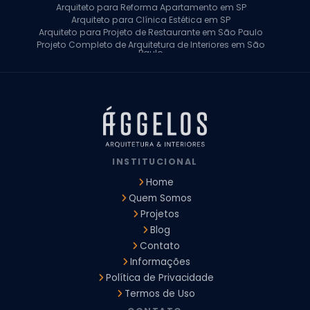
Arquiteto para Reforma Apartamento em SP
Arquiteto para Clínica Estética em SP
Arquiteto para Projeto de Restaurante em São Paulo
Projeto Completo de Arquitetura de Interiores em São
Paulo
Arquiteto para Projeto Residencial em SP
Arquiteto Casa de Alto Padrão em SP
Arquitetura Residencial em São Paulo
Arquiteto para Projeto Comercial em São Paulo
Arquiteto Comercial
Arquiteto para Reforma de Apartamento
Arquiteto para Reforma Residencial
Arquiteto Residencial
INSTITUCIONAL
Arquitetura para Reforma de Casas
Design de Interiores Apartamentos
Home
Design de Interiores Casa
Quem Somos
Design de Interiores Residencial
Projetos
Empresa de Arquitetura e Design
Empresas de Arquitetura e Design de Interiores
Blog
Escritório de Design de Interiores
Contato
Projeto Executivo Arquitetura
Arquitetura Institucional
Informações
Arquitetura Residencial
Empresa de Arquitetura
Política de Privacidade
Empresa de Arquitetura e Engenharia
Empresa Design de Interiores
Escritorio de Arquitetura
Termos de Uso
Escritorio de Arquitetura de Interiores