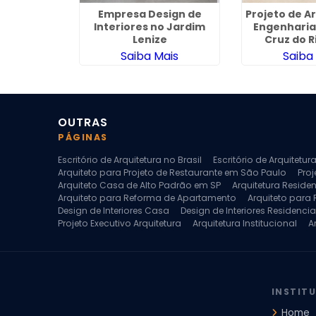
a para
Empresa Design de
Projeto de A
Casas em
Interiores no Jardim
Engenharia
ra
Lenize
Cruz do R
ais
Saiba Mais
Saiba
OUTRAS
PÁGINAS
Escritório de Arquitetura no Brasil
Escritório de Arquitetu
Arquiteto para Projeto de Restaurante em São Paulo
Proj
Arquiteto Casa de Alto Padrão em SP
Arquitetura Reside
Arquiteto para Reforma de Apartamento
Arquiteto para
Design de Interiores Casa
Design de Interiores Residencia
Projeto Executivo Arquitetura
Arquitetura Institucional
A
Escritorio de Arquitetura
Escritorio de Arquitetura de Interi
Projeto de Arquitetura de Interiores
Projeto de Arquitetura
Projeto de Interiores Comercial
Projeto de Interiores Com
INSTIT
Home