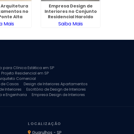
 Arquitetura
Empresa Design de
Arquitet
tamentos no
Interiores no Conjunto
de Apa
Ponte Alta
Residencial Haroldo
Emb
Veloso
a Mais
Saiba Mais
Sa
to para Clínica Estética em SP
 Projeto Residencial em SP
Arquiteto Comercial
a de Casas
Design de Interiores Apartamentos
e Interiores
Escritório de Design de Interiores
a e Engenharia
Empresa Design de Interiores
jeto de Arquitetura de Casa
rquitetura Residencial
Projeto de Interiores
LOCALIZAÇÃO
Guarulhos - SP