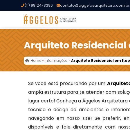
(11) 98124-3396
contato@aggelosarquitetura.com.br
Arquiteto Residencial
Home
»
Informações
»
Arquiteto Residencial em Ita
Se você está procurando por um
Arquitet
ampla estrutura para te atender com soluçõ
lugar certo! Conheça a Ággelos Arquitetura 
técnica e design de ambientes e interior
navegando em nosso site! Se preferir, e
disponíveis e fale diretamente com noss