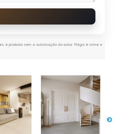
ks, é proibida sem a autorização do autor. Plágio é crime e