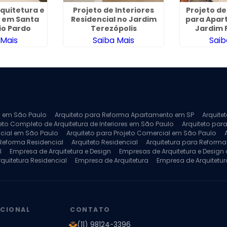
rquitetura e
Projeto de Interiores
Projeto de
 em Santa
Residencial no Jardim
para Apar
io Pardo
Terezópolis
Jardim 
 Mais
Saiba Mais
Saib
ra em São Paulo
Arquiteto para Reforma Apartamento em SP
Arquite
eto Completo de Arquitetura de Interiores em São Paulo
Arquiteto para
ncial em São Paulo
Arquiteto para Projeto Comercial em São Paulo
 Reforma Residencial
Arquiteto Residencial
Arquitetura para Reform
l
Empresa de Arquitetura e Design
Empresas de Arquitetura e Design d
rquitetura Residencial
Empresa de Arquitetura
Empresa de Arquitetur
ores
Projeto de Arquitetura 3D
Projeto de Arquitetura Comercial
Pro
 e Engenharia
Projeto de Arquitetura para Apartamentos
Projeto de A
pleto
Projeto de Interiores Residencial
UCIONAL
CONTATO
(11) 98124-3396