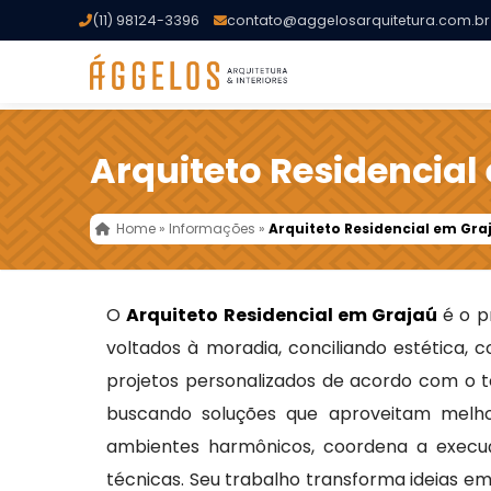
(11) 98124-3396
contato@aggelosarquitetura.com.br
Arquiteto Residencial
Home
»
Informações
»
Arquiteto Residencial em Gra
O
Arquiteto Residencial em Grajaú
é o p
voltados à moradia, conciliando estética, 
projetos personalizados de acordo com o t
buscando soluções que aproveitam melhor
ambientes harmônicos, coordena a exec
técnicas. Seu trabalho transforma ideias em