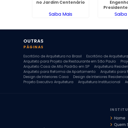
olis
no Jardim Centenário
Engenha
Presidente
ais
Saiba Mais
Saiba
OUTRAS
PÁGINAS
Escritório de Arquitetura no Brasil
Escritório de Arquitetu
Arquiteto para Projeto de Restaurante em São Paulo
Proj
Arquiteto Casa de Alto Padrão em SP
Arquitetura Reside
Arquiteto para Reforma de Apartamento
Arquiteto para
Design de Interiores Casa
Design de Interiores Residencia
Projeto Executivo Arquitetura
Arquitetura Institucional
A
Escritorio de Arquitetura
Escritorio de Arquitetura de Interi
Projeto de Arquitetura de Interiores
Projeto de Arquitetura
Projeto de Interiores Comercial
Projeto de Interiores Com
INSTIT
Home
Quem 