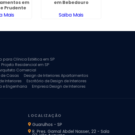
tamentos em
em Bebedouro
Residenc
te Prudente
Sã
a Mais
Saiba Mais
Sa
to para Clínica Estética em SP
 Projeto Residencial em SP
Arquiteto Comercial
a de Casas
Design de Interiores Apartamentos
e Interiores
Escritório de Design de Interiores
a e Engenharia
Empresa Design de Interiores
jeto de Arquitetura de Casa
rquitetura Residencial
Projeto de Interiores
LOCALIZAÇÃO
Guarulhos - SP
R. Pres. Gamal Abdel Nasser, 22 - Sala