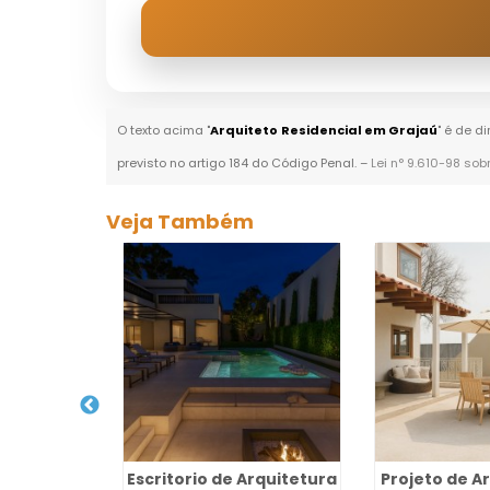
O texto acima "
Arquiteto Residencial em Grajaú
" é de d
previsto no artigo 184 do Código Penal. –
Lei n° 9.610-98 sob
Veja Também
quitetura
Escritorio de Arquitetura
Projeto de A