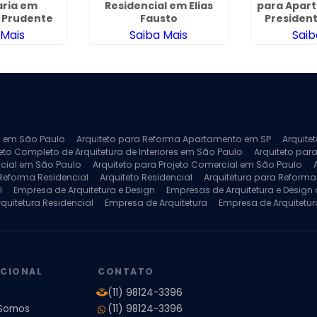
ria em
Residencial em Elias
para Apar
 Prudente
Fausto
Presiden
 Mais
Saiba Mais
Saib
ra em São Paulo
Arquiteto para Reforma Apartamento em SP
Arquite
eto Completo de Arquitetura de Interiores em São Paulo
Arquiteto para
ncial em São Paulo
Arquiteto para Projeto Comercial em São Paulo
 Reforma Residencial
Arquiteto Residencial
Arquitetura para Reform
l
Empresa de Arquitetura e Design
Empresas de Arquitetura e Design d
rquitetura Residencial
Empresa de Arquitetura
Empresa de Arquitetur
ores
Projeto de Arquitetura 3D
Projeto de Arquitetura Comercial
Pro
 e Engenharia
Projeto de Arquitetura para Apartamentos
Projeto de A
pleto
Projeto de Interiores Residencial
UCIONAL
CONTATO
(11) 98124-3396
Somos
(11) 98124-3396