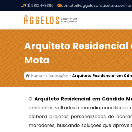
(11) 98124-3396
contato@aggelosarquitetura.com.br
Arquiteto Residencia
Mota
Home
»
Informações
»
Arquiteto Residencial em Câ
O
Arquiteto Residencial em Cândido M
ambientes voltados à moradia, conciliando e
elabora projetos personalizados de acord
moradores, buscando soluções que aproveit