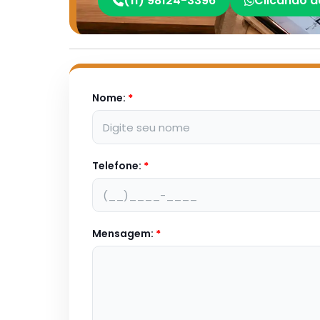
(11) 98124-3396
Clicando a
Nome:
*
Telefone:
*
Mensagem:
*