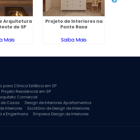
de Arquitetura
Projeto de Interiores na
Arquiteto
Oeste de SP
Ponte Rasa
Pon
a Mais
Saiba Mais
Sa
to para Clínica Estética em SP
 Projeto Residencial em SP
Arquiteto Comercial
a de Casas
Design de Interiores Apartamentos
e Interiores
Escritório de Design de Interiores
a e Engenharia
Empresa Design de Interiores
jeto de Arquitetura de Casa
rquitetura Residencial
Projeto de Interiores