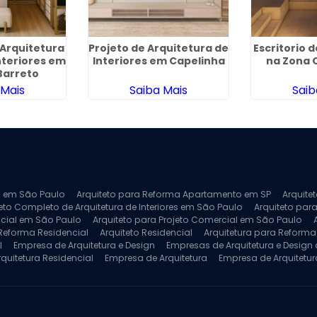
Arquitetura
Projeto de Arquitetura de
Escritorio 
nteriores em
Interiores em Capelinha
na Zona 
Barreto
 Mais
Saiba Mais
Saib
ra em São Paulo
Arquiteto para Reforma Apartamento em SP
Arquite
eto Completo de Arquitetura de Interiores em São Paulo
Arquiteto para
ncial em São Paulo
Arquiteto para Projeto Comercial em São Paulo
 Reforma Residencial
Arquiteto Residencial
Arquitetura para Reform
l
Empresa de Arquitetura e Design
Empresas de Arquitetura e Design d
rquitetura Residencial
Empresa de Arquitetura
Empresa de Arquitetur
ores
Projeto de Arquitetura 3D
Projeto de Arquitetura Comercial
Pro
 e Engenharia
Projeto de Arquitetura para Apartamentos
Projeto de A
pleto
Projeto de Interiores Residencial