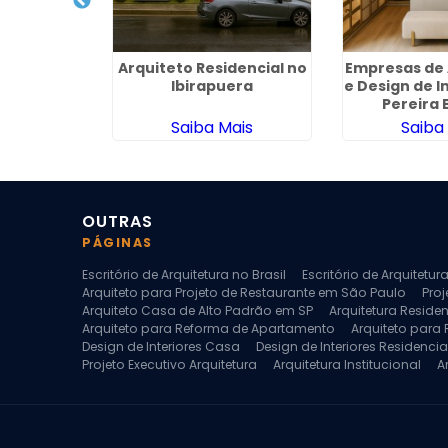
a para
Arquiteto Residencial no
Empresas de 
Casas na
Ibirapuera
e Design de I
vares
Pereira 
ais
Saiba Mais
Saiba
OUTRAS
PÁGINAS
Escritório de Arquitetura no Brasil
Escritório de Arquitetu
Arquiteto para Projeto de Restaurante em São Paulo
Proj
Arquiteto Casa de Alto Padrão em SP
Arquitetura Reside
Arquiteto para Reforma de Apartamento
Arquiteto para
Design de Interiores Casa
Design de Interiores Residencia
Projeto Executivo Arquitetura
Arquitetura Institucional
A
Escritorio de Arquitetura
Escritorio de Arquitetura de Interi
Projeto de Arquitetura de Interiores
Projeto de Arquitetura
Projeto de Interiores Comercial
Projeto de Interiores Com