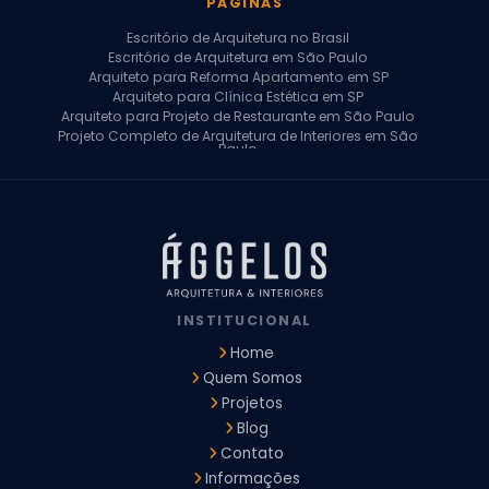
PÁGINAS
Escritório de Arquitetura no Brasil
Escritório de Arquitetura em São Paulo
Arquiteto para Reforma Apartamento em SP
Arquiteto para Clínica Estética em SP
Arquiteto para Projeto de Restaurante em São Paulo
Projeto Completo de Arquitetura de Interiores em São
Paulo
Arquiteto para Projeto Residencial em SP
Arquiteto Casa de Alto Padrão em SP
Arquitetura Residencial em São Paulo
Arquiteto para Projeto Comercial em São Paulo
Arquiteto Comercial
Arquiteto para Reforma de Apartamento
Arquiteto para Reforma Residencial
Arquiteto Residencial
INSTITUCIONAL
Arquitetura para Reforma de Casas
Design de Interiores Apartamentos
Home
Design de Interiores Casa
Quem Somos
Design de Interiores Residencial
Projetos
Empresa de Arquitetura e Design
Empresas de Arquitetura e Design de Interiores
Blog
Escritório de Design de Interiores
Contato
Projeto Executivo Arquitetura
Arquitetura Institucional
Informações
Arquitetura Residencial
Empresa de Arquitetura