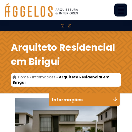
Arquiteto Residencial
em Birigui
Home
»
Informações
»
Arquiteto Residencial em
Birigui
Informações