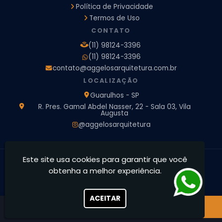
Política de Privacidade
Empresa de Arquitetura e Engenharia
Empresa Design de Interiores
Escritorio de Arquitetura
Termos de Uso
Escritorio de Arquitetura de Interiores
CONTATO
Projeto de Arquitetura 3D
Projeto de Arquitetura Comercial
(11) 98124-3396
Projeto de Arquitetura de Casa
(11) 98124-3396
Projeto de Arquitetura de Interiores
contato@aggelosarquitetura.com.br
Projeto de Arquitetura e Engenharia
Projeto de Arquitetura para Apartamentos
LOCALIZAÇÃO
Projeto de Arquitetura Residencial
Projeto de Interiores
Guarulhos - SP
Projeto de Interiores Comercial
Projeto de Interiores Completo
R. Pres. Gamal Abdel Nasser, 22 - Sala 03, Vila
Augusta
Projeto de Interiores Residencial
@aggelosarquitetura
Este site usa cookies para garantir que você
Ággelos Arquitetura e Interiores - Transformamos espaços,
obtenha a melhor experiência.
concretizamos sonhos
CNPJ: 39.828.426/0001-73
ACEITAR