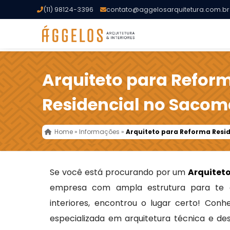
(11) 98124-3396
contato@aggelosarquitetura.com.br
Arquiteto para Refor
Residencial no Sacom
Home
»
Informações
»
Arquiteto para Reforma Resi
Se você está procurando por um
Arquitet
empresa com ampla estrutura para te 
interiores, encontrou o lugar certo! Con
especializada em arquitetura técnica e de