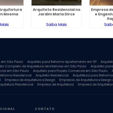
Arquitetura
Arquiteto Residencial no
Empresa de
em Moema
Jardim Maria Dirce
e Engenha
It
 Mais
Saiba Mais
Saib
ra em São Paulo
Arquiteto para Reforma Apartamento em SP
Arquite
eto Completo de Arquitetura de Interiores em São Paulo
Arquiteto para
ncial em São Paulo
Arquiteto para Projeto Comercial em São Paulo
 Reforma Residencial
Arquiteto Residencial
Arquitetura para Reform
l
Empresa de Arquitetura e Design
Empresas de Arquitetura e Design d
rquitetura Residencial
Empresa de Arquitetura
Empresa de Arquitetur
ores
Projeto de Arquitetura 3D
Projeto de Arquitetura Comercial
Pro
 e Engenharia
Projeto de Arquitetura para Apartamentos
Projeto de A
pleto
Projeto de Interiores Residencial
UCIONAL
CONTATO