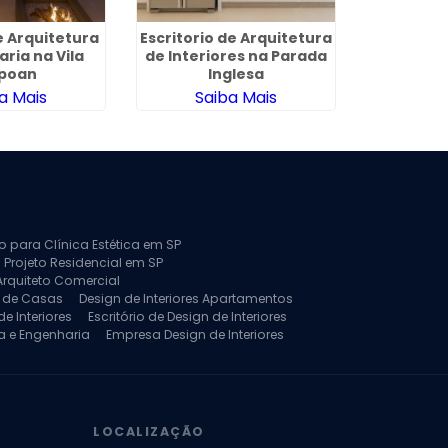
 Arquitetura
Escritorio de Arquitetura
Arquitet
ria na Vila
de Interiores na Parada
Port
apoan
Inglesa
a Mais
Saiba Mais
Sa
to para Clínica Estética em SP
 Projeto Residencial em SP
Arquiteto Comercial
a de Casas
Design de Interiores Apartamentos
e Interiores
Escritório de Design de Interiores
a e Engenharia
Empresa Design de Interiores
jeto de Arquitetura de Casa
rquitetura Residencial
Projeto de Interiores
LOCALIZAÇÃO