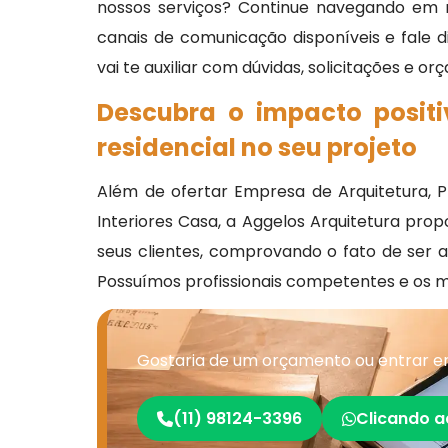
nossos serviços? Continue navegando em n
canais de comunicação disponíveis e fale
vai te auxiliar com dúvidas, solicitações e o
Descubra o impacto posit
residencial no seu projeto
Além de ofertar Empresa de Arquitetura, Pr
Interiores Casa, a Aggelos Arquitetura pro
seus clientes, comprovando o fato de ser 
Possuímos profissionais competentes e os 
Gostaria de um orçamento ou entrar e
(11) 98124-3396
Clicando a