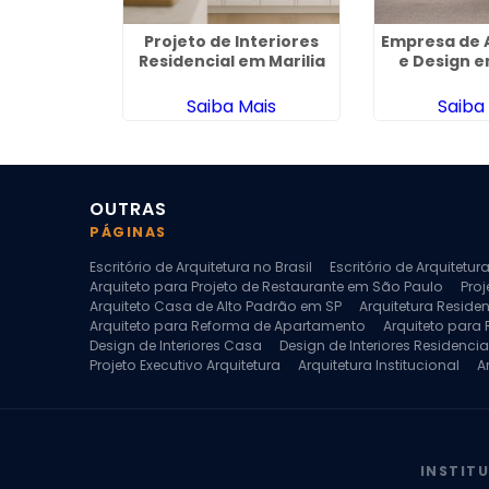
sign de
Projeto de Interiores
Empresa de 
Jardim Rosa
Residencial em Marilia
e Design 
nca
ais
Saiba Mais
Saiba
OUTRAS
PÁGINAS
Escritório de Arquitetura no Brasil
Escritório de Arquitetu
Arquiteto para Projeto de Restaurante em São Paulo
Proj
Arquiteto Casa de Alto Padrão em SP
Arquitetura Reside
Arquiteto para Reforma de Apartamento
Arquiteto para
Design de Interiores Casa
Design de Interiores Residencia
Projeto Executivo Arquitetura
Arquitetura Institucional
A
Escritorio de Arquitetura
Escritorio de Arquitetura de Interi
Projeto de Arquitetura de Interiores
Projeto de Arquitetura
Projeto de Interiores Comercial
Projeto de Interiores Com
INSTIT