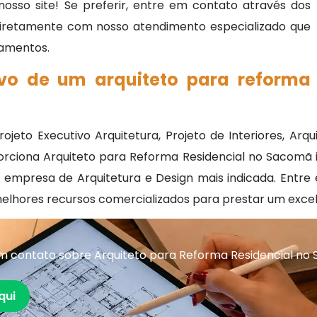
osso site! Se preferir, entre em contato através dos
 diretamente com nosso atendimento especializado que
rçamentos.
ivo de um arquiteto para reforma
ojeto Executivo Arquitetura, Projeto de Interiores, Arq
porciona Arquiteto para Reforma Residencial no Sacomã 
a empresa de Arquitetura e Design mais indicada. Ent
melhores recursos comercializados para prestar um exce
m contato sobre Arquiteto para Reforma Residencial no
qui