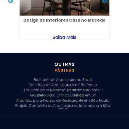
ia no
Design de Interiores Casa no Macedo
De
Saiba Mais
OUTRAS
PÁGINAS
Escritório de Arquitetura no Brasil
Escritório de Arquitetura em São Paulo
Arquiteto para Reforma Apartamento em SP
Arquiteto para Clínica Estética em SP
Arquiteto para Projeto de Restaurante em São Paulo
Projeto Completo de Arquitetura de Interiores em São
Paulo
Arquiteto para Projeto Residencial em SP
Arquiteto Casa de Alto Padrão em SP
Arquitetura Residencial em São Paulo