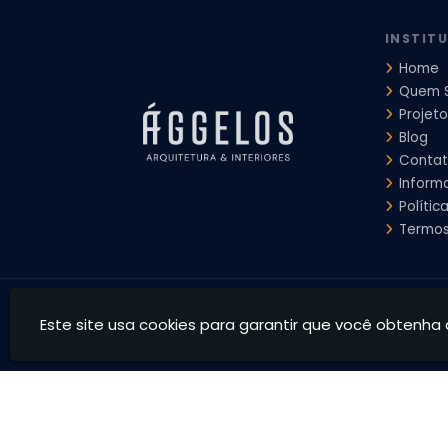
INSTIT
Home
Quem 
Projeto
Blog
Conta
Inform
Polític
Termos
Ággelos Arquitetura e Interiores - Transformamos espaço
Este site usa cookies para garantir que você obtenha 
CNPJ: 39.828.426/0001-73