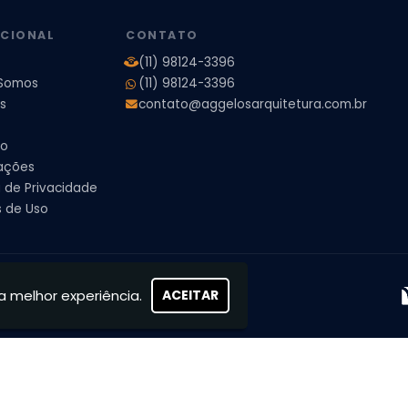
UCIONAL
CONTATO
(11) 98124-3396
Somos
(11) 98124-3396
s
contato@aggelosarquitetura.com.br
to
ações
a de Privacidade
 de Uso
s, concretizamos sonhos
a melhor experiência.
ACEITAR