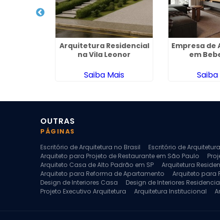
esidencial
Arquitetura Residencial
Empresa de 
liveira
na Vila Leonor
em Beb
ais
Saiba Mais
Saiba
OUTRAS
PÁGINAS
Escritório de Arquitetura no Brasil
Escritório de Arquitetu
Arquiteto para Projeto de Restaurante em São Paulo
Proj
Arquiteto Casa de Alto Padrão em SP
Arquitetura Reside
Arquiteto para Reforma de Apartamento
Arquiteto para
Design de Interiores Casa
Design de Interiores Residencia
Projeto Executivo Arquitetura
Arquitetura Institucional
A
Escritorio de Arquitetura
Escritorio de Arquitetura de Interi
Projeto de Arquitetura de Interiores
Projeto de Arquitetura
Projeto de Interiores Comercial
Projeto de Interiores Com