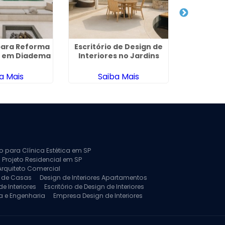
para Reforma
Escritório de Design de
Arquitet
l em Diadema
Interiores no Jardins
I
a Mais
Saiba Mais
Sa
to para Clínica Estética em SP
 Projeto Residencial em SP
Arquiteto Comercial
a de Casas
Design de Interiores Apartamentos
e Interiores
Escritório de Design de Interiores
a e Engenharia
Empresa Design de Interiores
jeto de Arquitetura de Casa
rquitetura Residencial
Projeto de Interiores