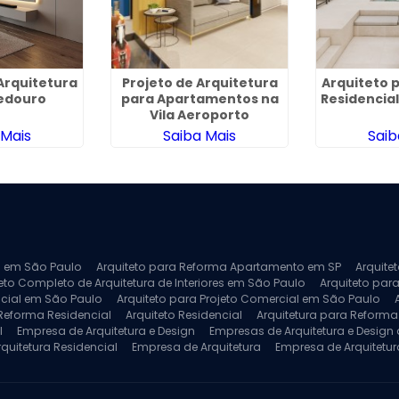
Arquitetura
Projeto de Arquitetura
Arquiteto 
edouro
para Apartamentos na
Residencia
Vila Aeroporto
 Mais
Saiba Mais
Saib
ra em São Paulo
Arquiteto para Reforma Apartamento em SP
Arquite
eto Completo de Arquitetura de Interiores em São Paulo
Arquiteto para
ncial em São Paulo
Arquiteto para Projeto Comercial em São Paulo
 Reforma Residencial
Arquiteto Residencial
Arquitetura para Reform
l
Empresa de Arquitetura e Design
Empresas de Arquitetura e Design d
rquitetura Residencial
Empresa de Arquitetura
Empresa de Arquitetur
ores
Projeto de Arquitetura 3D
Projeto de Arquitetura Comercial
Pro
 e Engenharia
Projeto de Arquitetura para Apartamentos
Projeto de A
pleto
Projeto de Interiores Residencial