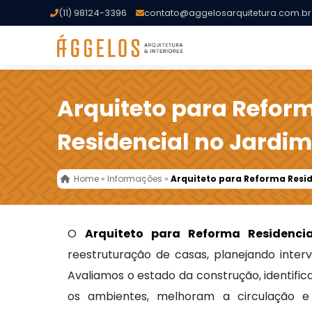
(11) 98124-3396
contato@aggelosarquitetura.com.br
Arquiteto para Refor
Residencial no Jardi
Home
»
Informações
»
Arquiteto para Reforma Resi
O
Arquiteto para Reforma Residenci
reestruturação de casas, planejando inter
Avaliamos o estado da construção, identif
os ambientes, melhoram a circulação e