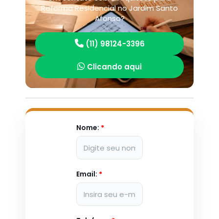
Reforma Residencial no Jardim Santo
Afonso?
(11) 98124-3396
Clicando aqui
Nome:
*
Email:
*