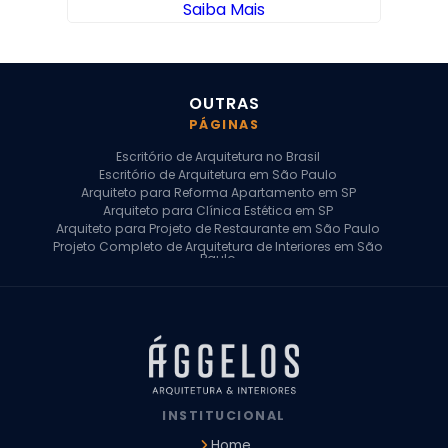
Saiba Mais
OUTRAS
PÁGINAS
Escritório de Arquitetura no Brasil
Escritório de Arquitetura em São Paulo
Arquiteto para Reforma Apartamento em SP
Arquiteto para Clínica Estética em SP
Arquiteto para Projeto de Restaurante em São Paulo
Projeto Completo de Arquitetura de Interiores em São
Paulo
Arquiteto para Projeto Residencial em SP
Arquiteto Casa de Alto Padrão em SP
Arquitetura Residencial em São Paulo
Arquiteto para Projeto Comercial em São Paulo
Arquiteto Comercial
Arquiteto para Reforma de Apartamento
Arquiteto para Reforma Residencial
Arquiteto Residencial
INSTITUCIONAL
Arquitetura para Reforma de Casas
Design de Interiores Apartamentos
Home