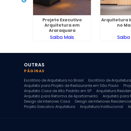
teriores
Projeto Executivo
Arquitetura I
no Jardim
Arquitetura em
no Ma
rança
Araraquara
ais
Saiba Mais
Saiba
OUTRAS
PÁGINAS
Escritório de Arquitetura no Brasil
Escritório de Arquitetu
Arquiteto para Projeto de Restaurante em São Paulo
Proj
Arquiteto Casa de Alto Padrão em SP
Arquitetura Reside
Arquiteto para Reforma de Apartamento
Arquiteto para
Design de Interiores Casa
Design de Interiores Residencia
Projeto Executivo Arquitetura
Arquitetura Institucional
A
Escritorio de Arquitetura
Escritorio de Arquitetura de Interi
Projeto de Arquitetura de Interiores
Projeto de Arquitetura
Projeto de Interiores Comercial
Projeto de Interiores Com