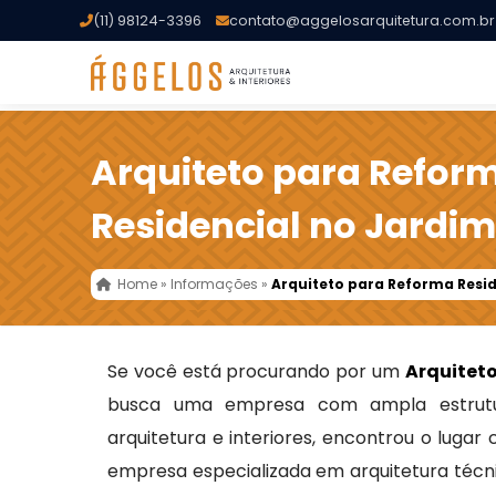
(11) 98124-3396
contato@aggelosarquitetura.com.br
Arquiteto para Refor
Residencial no Jardi
Home
»
Informações
»
Arquiteto para Reforma Resi
Se você está procurando por um
Arquitet
busca uma empresa com ampla estrutu
arquitetura e interiores, encontrou o lugar
empresa especializada em arquitetura técni