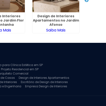
e Interiores
Design de Interiores
Arquitetur
o Jardim Flor
Apartamentos no Jardim
na P
ontanha
Afonso
a Mais
Saiba Mais
Sa
to para Clínica Estética em SP
 Projeto Residencial em SP
Arquiteto Comercial
a de Casas
Design de Interiores Apartamentos
e Interiores
Escritório de Design de Interiores
a e Engenharia
Empresa Design de Interiores
jeto de Arquitetura de Casa
rquitetura Residencial
Projeto de Interiores