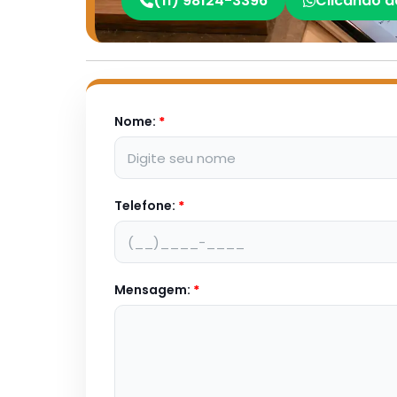
(11) 98124-3396
Clicando a
Nome:
*
Telefone:
*
Mensagem:
*