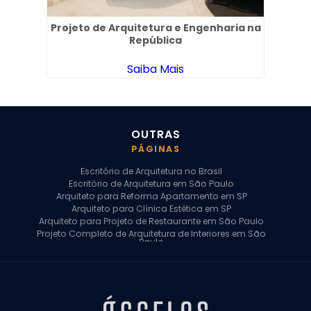
em
Projeto de Arquitetura e Engenharia na
Proj
República
Saiba Mais
OUTRAS
PÁGINAS
Escritório de Arquitetura no Brasil
Escritório de Arquitetura em São Paulo
Arquiteto para Reforma Apartamento em SP
Arquiteto para Clínica Estética em SP
Arquiteto para Projeto de Restaurante em São Paulo
Projeto Completo de Arquitetura de Interiores em São
Paulo
Arquiteto para Projeto Residencial em SP
Arquiteto Casa de Alto Padrão em SP
Arquitetura Residencial em São Paulo
Arquiteto para Projeto Comercial em São Paulo
Arquiteto Comercial