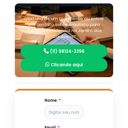
Gostaria de um orçamento ou entrar
em contato sobre Arquiteto para
Reforma Residencial no Jardim dos
Cardosos?
(11) 98124-3396
Clicando aqui
Nome:
*
Email:
*