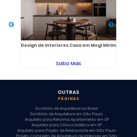
l no
Design de Interiores Casa em Mogi Mirim
Des
Saiba Mais
OUTRAS
PÁGINAS
Escritório de Arquitetura no Brasil
Escritório de Arquitetura em São Paulo
Arquiteto para Reforma Apartamento em SP
Arquiteto para Clínica Estética em SP
Arquiteto para Projeto de Restaurante em São Paulo
Projeto Completo de Arquitetura de Interiores em São