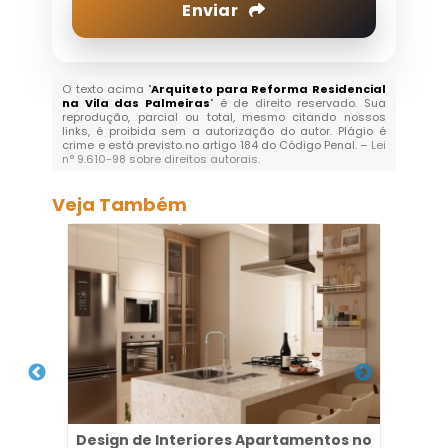
Enviar
O texto acima "
Arquiteto para Reforma Residencial
na Vila das Palmeiras
" é de direito reservado. Sua
reprodução, parcial ou total, mesmo citando nossos
links, é proibida sem a autorização do autor. Plágio é
crime e está previsto no artigo 184 do Código Penal. –
Lei
n° 9.610-98 sobre direitos autorais
.
Veja Também
im
Design de Interiores Apartamentos no
Arq