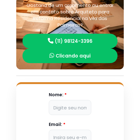
Gostaria de um orçamento ou entrar
em contato sobre Arquiteto para
Reforma Residencial na Vila das
Palmeiras?
(11) 98124-3396
Clicando aqui
Nome:
*
Email:
*